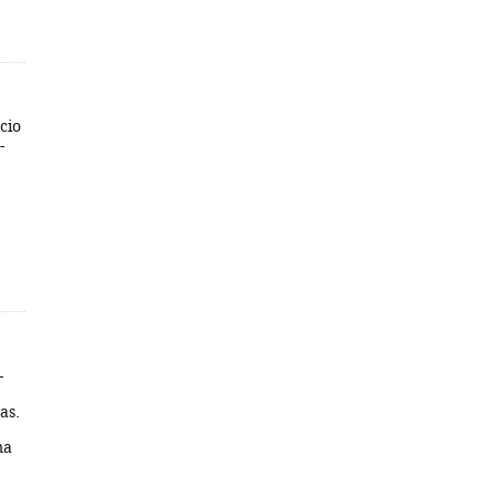
cio
-
-
as.
;
ma