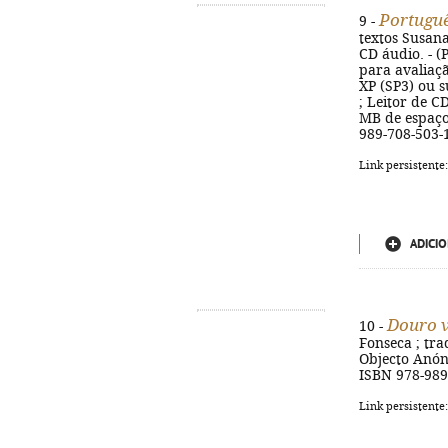
Portuguê
9 -
textos Susana
CD áudio. - (P
para avaliaçã
XP (SP3) ou 
; Leitor de C
MB de espaço 
989-708-503-
Link persistente
ADICIO
Douro v
10 -
Fonseca ; tra
Objecto Anónim
ISBN 978-989
Link persistente