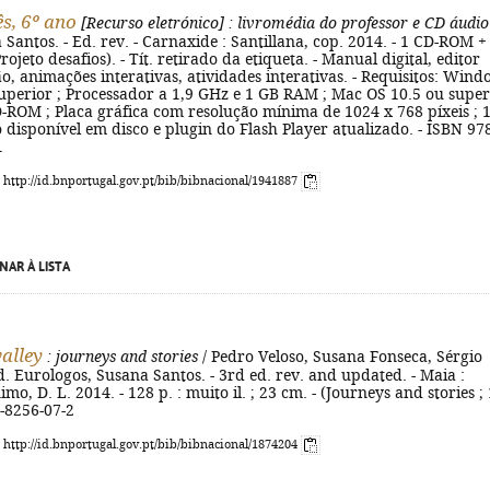
s, 6º ano
[Recurso eletrónico]
: livromédia do professor e CD áudio
 Santos. - Ed. rev. - Carnaxide : Santillana, cop. 2014. - 1 CD-ROM +
rojeto desafios). - Tít. retirado da etiqueta. - Manual digital, editor
o, animações interativas, atividades interativas. - Requisitos: Win
superior ; Processador a 1,9 GHz e 1 GB RAM ; Mac OS 10.5 ou super
D-ROM ; Placa gráfica com resolução mínima de 1024 x 768 píxeis ; 
disponível em disco e plugin do Flash Player atualizado. - ISBN 97
1
: http://id.bnportugal.gov.pt/bib/bibnacional/1941887
NAR À LISTA
alley
: journeys and stories
/ Pedro Veloso, Susana Fonseca, Sérgio
d. Eurologos, Susana Santos. - 3rd ed. rev. and updated. - Maia :
o, D. L. 2014. - 128 p. : muito il. ; 23 cm. - (Journeys and stories ; 1
-8256-07-2
: http://id.bnportugal.gov.pt/bib/bibnacional/1874204