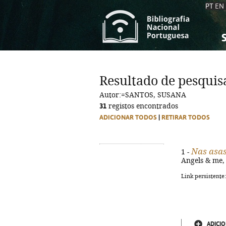
PT
EN
S
S
C
C
Resultado de pesquis
C
C
Autor:=SANTOS, SUSANA
A
A
31
registos encontrados
ADICIONAR TODOS
|
RETIRAR TODOS
Nas asas
1 -
Angels & me, 2
Link persistente
ADICIO