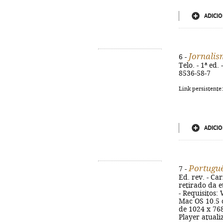
ADICIO
Jornalis
6 -
Telo. - 1ª ed.
8536-58-7
Link persistente
ADICIO
Portuguê
7 -
Ed. rev. - Car
retirado da e
- Requisitos:
Mac OS 10.5 
de 1024 x 768
Player atuali