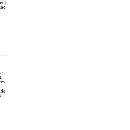
 em
ção,
 -
1
res.
-
ade
s