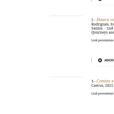
Douro va
2 -
Rodrigues, Su
Santos. - 2nd 
(Journeys and
Link persistente
ADICIO
Contos 
3 -
Caerus, 2022. 
Link persistente