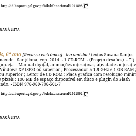
: http://id.bnportugal.gov.pt/bib/bibnacional/1941893
NAR À LISTA
s, 6º ano
[Recurso eletrónico]
: livromédia
/ textos Susana Santos. 
naxide : Santillana, cop. 2014. - 1 CD-ROM. - (Projeto desafios). - Tít.
tiqueta. - Manual digital, animações interativas, atividades interativ
 Windows XP (SP3) ou superior ; Processador a 1,9 GHz e 1 GB RAM 
ou superior ; Leitor de CD-ROM ; Placa gráfica com resolução míni
 píxeis ; 100 MB de espaço disponível em disco e plugin do Flash
zado. - ISBN 978-989-708-501-7
: http://id.bnportugal.gov.pt/bib/bibnacional/1941891
NAR À LISTA