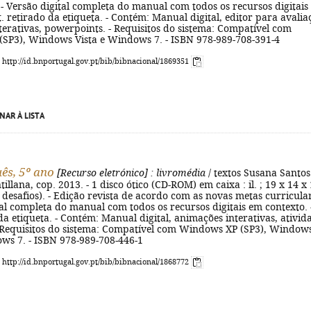
 - Versão digital completa do manual com todos os recursos digitais
ít. retirado da etiqueta. - Contém: Manual digital, editor para avalia
erativas, powerpoints. - Requisitos do sistema: Compatível com
SP3), Windows Vista e Windows 7. - ISBN 978-989-708-391-4
: http://id.bnportugal.gov.pt/bib/bibnacional/1869351
NAR À LISTA
ês, 5º ano
[Recurso eletrónico]
: livromédia
/ textos Susana Santos.
tillana, cop. 2013. - 1 disco ótico (CD-ROM) em caixa : il. ; 19 x 14 x 
o desafios). - Edição revista de acordo com as novas metas curricula
tal completa do manual com todos os recursos digitais em contexto. 
 da etiqueta. - Contém: Manual digital, animações interativas, ativid
 - Requisitos do sistema: Compatível com Windows XP (SP3), Window
ows 7. - ISBN 978-989-708-446-1
: http://id.bnportugal.gov.pt/bib/bibnacional/1868772