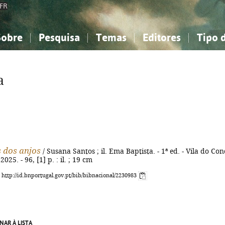
FR
Sobre
Pesquisa
Temas
Editores
Tipo 
obre a Bibliografia Nacional
imples
onhecimento, Informação...
onhecimento, Informação...
Combinada
A minha lista
Como utilizar
Filosofia, psicologia...
Filosofia, psicologia...
Perguntas frequente
a
iências sociais...
iências sociais...
Ciências exatas e naturais...
Ciências exatas e naturais...
rte, desporto...
rte, desporto...
Literatura, linguística...
Literatura, linguística...
 dos anjos
/ Susana Santos ; il. Ema Baptista. - 1ª ed. - Vila do Con
025. - 96, [1] p. : il. ; 19 cm
: http://id.bnportugal.gov.pt/bib/bibnacional/2230983
NAR À LISTA