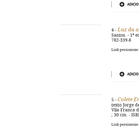
ADICIO
Luz da 
4 -
Santos. - 1ª e
782-339-8
Link persistente
ADICIO
Colete E
5 -
texto Jorge d
Vila Franca d
; 30 cm. - IS
Link persistente