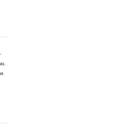
-
as.
;
ma