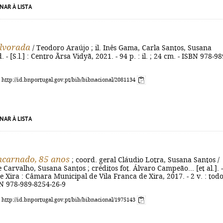
NAR À LISTA
alvorada
/ Teodoro Araújo ; il. Inês Gama, Carla Santos, Susana
d. - [S.l.] : Centro Ãrsa Vidyã, 2021. - 94 p. : il. ; 24 cm. - ISBN 978-98
: http://id.bnportugal.gov.pt/bib/bibnacional/2081134
NAR À LISTA
ncarnado, 85 anos
; coord. geral Cláudio Lotra, Susana Santos /
e Carvalho, Susana Santos ; créditos fot. Álvaro Campeão... [et al.]. -
e Xira : Câmara Municipal de Vila Franca de Xira, 2017. - 2 v. : todo 
BN 978-989-8254-26-9
: http://id.bnportugal.gov.pt/bib/bibnacional/1975143