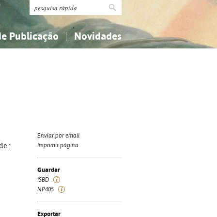
de Publicação
Novidades
s
Religião...
Religião...
Ciências aplicadas...
Ciências aplicadas...
História, geografia, biografias...
História, geografia, biografias...
Enviar por email
de :
Imprimir página
Guardar
ISBD
NP405
Exportar