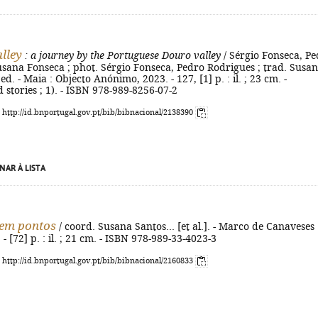
lley
: a journey by the Portuguese Douro valley
/ Sérgio Fonseca, P
sana Fonseca ; phot. Sérgio Fonseca, Pedro Rodrigues ; trad. Susa
ed. - Maia : Objecto Anónimo, 2023. - 127, [1] p. : il. ; 23 cm. -
 stories ; 1). - ISBN 978-989-8256-07-2
: http://id.bnportugal.gov.pt/bib/bibnacional/2138390
NAR À LISTA
sem pontos
/ coord. Susana Santos... [et al.]. - Marco de Canaveses 
- [72] p. : il. ; 21 cm. - ISBN 978-989-33-4023-3
: http://id.bnportugal.gov.pt/bib/bibnacional/2160833