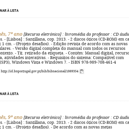
NAR À LISTA
ês, 7º ano
[Recurso eletrónico]
: livromédia do professor
: CD áudi
. - [Lisboa] : Santillana, cop. 2013. - 2 discos óticos (CD-ROM) em c
4 x 1 cm. - (Projeto desafios). - Edição revista de acordo com as novas
lares. - Versão digital completa do manual com todos os recursos
ontexto. - Tít. retirado da etiqueta. - Contém: Manual digital, recurs
, atividades interativas. - Requisitos do sistema: Compatível com
SP3), Windows Vista e Windows 7. - ISBN 978-989-708-461-4
: http://id.bnportugal.gov.pt/bib/bibnacional/1869354
NAR À LISTA
ês, 9º ano
[Recurso eletrónico]
: livromédia do professor
: CD áudi
. - [Lisboa] : Santillana, cop. 2013. - 2 discos óticos (CD-ROM) em c
4 x 1 cm. - (Projeto desafios). - De acordo com as novas metas