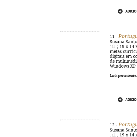
ADICIO
Portugu
11 -
Susana Santos
: il. ; 19 x 1
metas curricu
digitais em c
de multimédia
Windows XP (
Link persistente
ADICIO
Portugu
12 -
Susana Santos
: il. ; 19 x 1