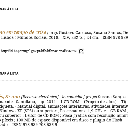
NAR À LISTA
mo em tempo de crise
/ orgs Gustavo Cardoso, Susana Santos, Dé
 - Lisboa : Mundos Sociais, 2016. - XIV, 252 p. ; 24 cm. - ISBN 978-989
: http://id.bnportugal.gov.pt/bib/bibnacional/1969361
NAR À LISTA
s, 8º ano
[Recurso eletrónico]
: livromédia
/ textos Susana Santos. 
naxide : Santillana, cop. 2014. - 1 CD-ROM. - (Projeto desafios). - Tít.
tiqueta. - Manual digital, animações interativas, atividades interativ
 Windows XP (SP3) ou superior ; Processador a 1,9 GHz e 1 GB RAM 
ou superior ; Leitor de CD-ROM ; Placa gráfica com resolução míni
 píxeis ; 100 MB de espaço disponível em disco e plugin do Flash
zado. - ISBN 978-989-708-536-9