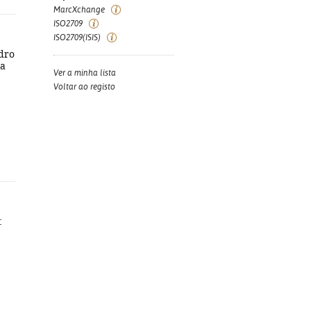
MarcXchange
ISO2709
ISO2709(ISIS)
edro
na
Ver a minha lista
Voltar ao registo
: