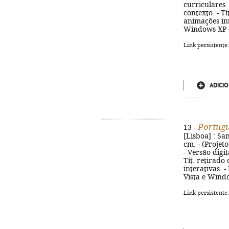
curriculares.
contexto. - T
animações int
Windows XP (
Link persistente
ADICIO
Portugu
13 -
[Lisboa] : San
cm. - (Projet
- Versão digi
Tít. retirado
interativas.
Vista e Wind
Link persistente