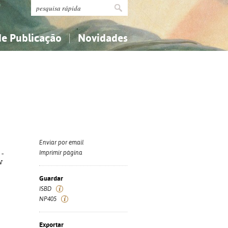
de Publicação
Novidades
s
Religião...
Religião...
Ciências aplicadas...
Ciências aplicadas...
História, geografia, biografias...
História, geografia, biografias...
Enviar por email
 -
Imprimir página
w
Guardar
ISBD
NP405
Exportar