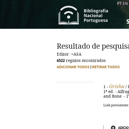
PT
EN
S
S
C
C
Resultado de pesquis
C
C
Editor: =ASA
A
A
6522
registos encontrados
ADICIONAR TODOS
|
RETIRAR TODOS
Grisha
1 -
/ 
1ª ed. - Alfra
and Bone. - 1
Link persistente
ADICIO