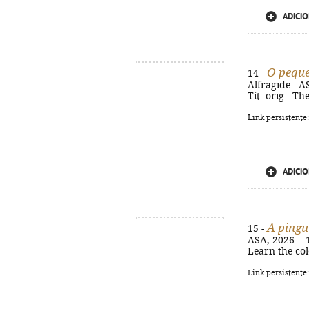
ADICIO
O pequ
14 -
Alfragide : AS
Tít. orig.: T
Link persistente
ADICIO
A pingu
15 -
ASA, 2026. - 1
Learn the col
Link persistente