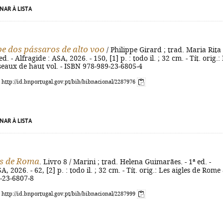
NAR À LISTA
pe dos pássaros de alto voo
/ Philippe Girard ; trad. Maria Rita
d. - Alfragide : ASA, 2026. - 150, [1] p. : todo il. ; 32 cm. - Tít. orig.:
seaux de haut vol. - ISBN 978-989-23-6805-4
: http://id.bnportugal.gov.pt/bib/bibnacional/2287976
NAR À LISTA
as de Roma
. Livro 8 / Marini ; trad. Helena Guimarães. - 1ª ed. -
A, 2026. - 62, [2] p. : todo il. ; 32 cm. - Tít. orig.: Les aigles de Rome 
-23-6807-8
: http://id.bnportugal.gov.pt/bib/bibnacional/2287999