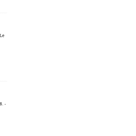
 Le
8. -