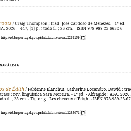
roots
/ Craig Thompson ; trad. José Cardoso de Menezes. - 1ª ed. -
A, 2026. - 447, [1] p. : todo il. ; 25 cm. - ISBN 978-989-23-6632-6
: http://id.bnportugal.gov.pt/bib/bibnacional/2288159
NAR À LISTA
os de Édith
/ Fabienne Blanchut, Catherine Locandro, Dawid ; tra
ães ; rev. linguística Sara Moreira. - 1ª ed. - Alfragide : ASA, 2026.
todo il. ; 28 cm. - Tít. orig.: Les cheveux d'Édith. - ISBN 978-989-23-6
: http://id.bnportugal.gov.pt/bib/bibnacional/2288071