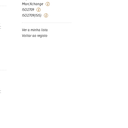
MarcXchange
ISO2709
ISO2709(ISIS)
a
:
Ver a minha lista
Voltar ao registo
: