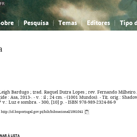
FR
Sobre
Pesquisa
Temas
Editores
Tipo 
obre a Bibliografia Nacional
imples
onhecimento, Informação...
onhecimento, Informação...
Combinada
A minha lista
Como utilizar
Filosofia, psicologia...
Filosofia, psicologia...
Perguntas frequente
a
iências sociais...
iências sociais...
Ciências exatas e naturais...
Ciências exatas e naturais...
rte, desporto...
rte, desporto...
Literatura, linguística...
Literatura, linguística...
Leigh Bardugo ; trad. Raquel Dutra Lopes ; rev. Fernando Milheiro.
gide : Asa, 2013-. - v. : il ; 24 cm. - (1001 Mundos). - Tít. orig.: Shado
º v.: Luz e sombra. - 300, [10] p. - ISBN 978-989-2324-86-9
: http://id.bnportugal.gov.pt/bib/bibnacional/1861041
NAR À LISTA