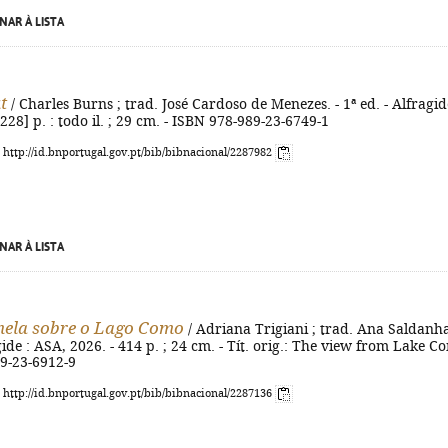
NAR À LISTA
t
/ Charles Burns ; trad. José Cardoso de Menezes. - 1ª ed. - Alfragid
228] p. : todo il. ; 29 cm. - ISBN 978-989-23-6749-1
: http://id.bnportugal.gov.pt/bib/bibnacional/2287982
NAR À LISTA
nela sobre o Lago Como
/ Adriana Trigiani ; trad. Ana Saldanha
agide : ASA, 2026. - 414 p. ; 24 cm. - Tít. orig.: The view from Lake C
89-23-6912-9
: http://id.bnportugal.gov.pt/bib/bibnacional/2287136