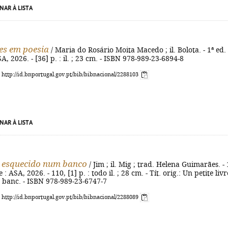
NAR À LISTA
es em poesia
/ Maria do Rosário Moita Macedo ; il. Bolota. - 1ª ed. 
A, 2026. - [36] p. : il. ; 23 cm. - ISBN 978-989-23-6894-8
: http://id.bnportugal.gov.pt/bib/bibnacional/2288103
NAR À LISTA
 esquecido num banco
/ Jim ; il. Mig ; trad. Helena Guimarães. - 
 : ASA, 2026. - 110, [1] p. : todo il. ; 28 cm. - Tít. orig.: Un petite livr
 banc. - ISBN 978-989-23-6747-7
: http://id.bnportugal.gov.pt/bib/bibnacional/2288089