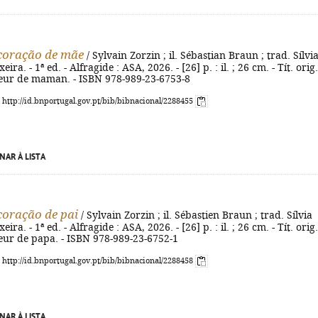
coração de mãe
/ Sylvain Zorzin ; il. Sébastian Braun ; trad. Sílvi
ira. - 1ª ed. - Alfragide : ASA, 2026. - [26] p. : il. ; 26 cm. - Tít. orig.
ur de maman. - ISBN 978-989-23-6753-8
: http://id.bnportugal.gov.pt/bib/bibnacional/2288455
NAR À LISTA
oração de pai
/ Sylvain Zorzin ; il. Sébastien Braun ; trad. Sílvia
ira. - 1ª ed. - Alfragide : ASA, 2026. - [26] p. : il. ; 26 cm. - Tít. orig.
ur de papa. - ISBN 978-989-23-6752-1
: http://id.bnportugal.gov.pt/bib/bibnacional/2288458
NAR À LISTA