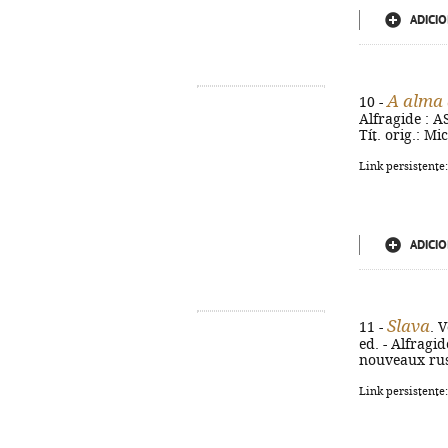
ADICIO
A alma 
10 -
Alfragide : AS
Tít. orig.: Mi
Link persistente
ADICIO
Slava
11 -
. 
ed. - Alfragide
nouveaux rus
Link persistente