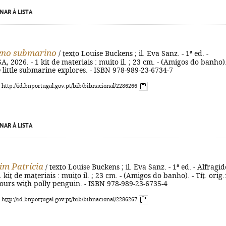
NAR À LISTA
eno submarino
/ texto Louise Buckens ; il. Eva Sanz. - 1ª ed. -
A, 2026. - 1 kit de materiais : muito il. ; 23 cm. - (Amigos do banho).
he little submarine explores. - ISBN 978-989-23-6734-7
: http://id.bnportugal.gov.pt/bib/bibnacional/2286266
NAR À LISTA
im Patrícia
/ texto Louise Buckens ; il. Eva Sanz. - 1ª ed. - Alfragid
 kit de materiais : muito il. ; 23 cm. - (Amigos do banho). - Tít. orig.
ours with polly penguin. - ISBN 978-989-23-6735-4
: http://id.bnportugal.gov.pt/bib/bibnacional/2286267