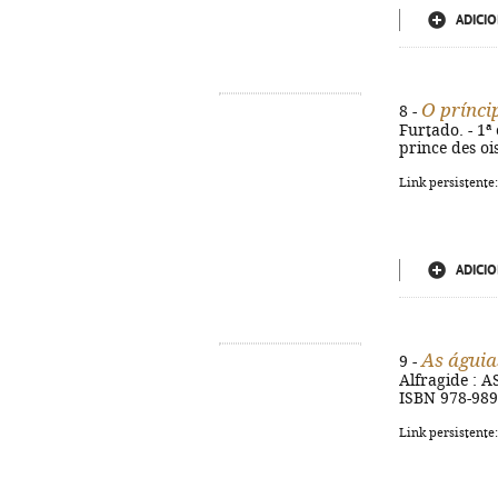
ADICIO
O prínci
8 -
Furtado. - 1ª e
prince des oi
Link persistente
ADICIO
As águi
9 -
Alfragide : AS
ISBN 978-989
Link persistente