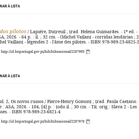
NAR À LISTA
dos pilotos
/ Lapiére, Dutreuil ; trad. Helena Guimarães. - 1ª ed. -
A, 2026. - 64 p. : il. ; 32 cm. - (Michel Vailant - corridas lendárias ; 2)
chel Vaillant - légendes 2 - l'âme des pilotes. - ISBN 978-989-23-6825-
: http://id.bnportugal.gov.pt/bib/bibnacional/2287993
NAR À LISTA
Vol. 2, Os novos russos / Pierre-Henry Gomont ; trad. Paula Caetano. 
 : ASA, 2026. - 104, [4] p. : todo il. ; 30 cm. - Tít. orig.: Slava 2 - Les
ses. - ISBN 978-989-23-6821-4
: http://id.bnportugal.gov.pt/bib/bibnacional/2287978