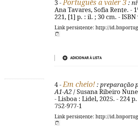
Português a valer 3
3 -
: n
Ana Tavares, Sofia Rente. - 1ª 
221, [1] p. : il. ; 30 cm. - IS
Link persistente: http://id.bnportu
ADICIONAR À LISTA
Em cheio!
4 -
: preparação 
A1-A2
/ Susana Ribeiro Nunes,
- Lisboa : Lidel, 2025. - 224 p.
752-977-1
Link persistente: http://id.bnportu