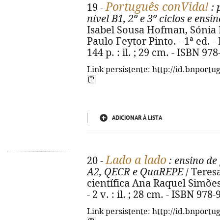
Português conVida!
19 -
: 
nível B1, 2º e 3º ciclos e ens
Isabel Sousa Hofman, Sónia Ri
Paulo Feytor Pinto. - 1ª ed. - 
144 p. : il. ; 29 cm. - ISBN 97
Link persistente: http://id.bnportu
ADICIONAR À LISTA
Lado a lado
20 -
: ensino de
A2, QECR e QuaREPE
/ Teresa 
científica Ana Raquel Simões.
- 2 v. : il. ; 28 cm. - ISBN 97
Link persistente: http://id.bnportu