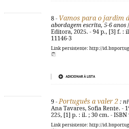
Vamos para o jardim d
8 -
abordagem escrita, 5-6 anos
/
Editora, 2025. - 94 p., [3] f. : 
11146-3
Link persistente: http://id.bnportu
ADICIONAR À LISTA
Português a valer 2
9 -
: n
Ana Tavares, Sofia Rente. - 1ª 
225, [1] p. : il. ; 30 cm. - IS
Link persistente: http://id.bnportu