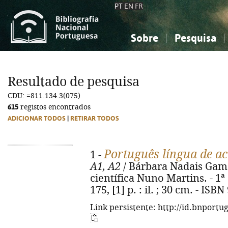
PT
EN
FR
Sobre
Pesquisa
Sobre a Bibliografia Nacional
Simples
Conhecimento, Informação...
Conhecimento, Informação...
Combinada
A
Resultado de pesquisa
Ciências sociais...
Ciências sociais...
CDU: =811.134.3(075)
Arte, desporto...
Arte, desporto...
615
registos encontrados
ADICIONAR TODOS
|
RETIRAR TODOS
Português língua de a
1 -
A1, A2
/ Bárbara Nadais Gama
científica Nuno Martins. - 1ª e
175, [1] p. : il. ; 30 cm. - IS
Link persistente: http://id.bnportu