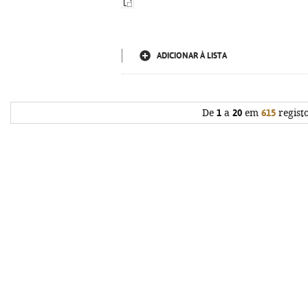
ADICIONAR À LISTA
De
1
a
20
em
615
regist