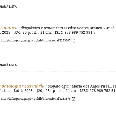
NAR À LISTA
ropática
: diagnóstico e tratamento
/ Pedro Soares Branco. - 4ª ed.
, 2025. - XVI, 80 p. : il. ; 21 cm. - ISBN 978-989-752-991-7
: http://id.bnportugal.gov.pt/bib/bibnacional/2233607
NAR À LISTA
e patologia veterinária
: biopatologia
/ Maria dos Anjos Pires... [e
 - Lisboa : Lidel, 2025. - [20], 254 p. : il. ; 24 cm. - ISBN 978-989-752-5
: http://id.bnportugal.gov.pt/bib/bibnacional/2233576