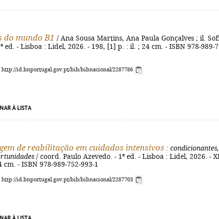
s do mundo B1
/ Ana Sousa Martins, Ana Paula Gonçalves ; il. Sof
ª ed. - Lisboa : Lidel, 2026. - 198, [1] p. : il. ; 24 cm. - ISBN 978-989-
: http://id.bnportugal.gov.pt/bib/bibnacional/2287786
NAR À LISTA
em de reabilitação em cuidados intensivos
: condicionantes,
ortunidades
/ coord. Paulo Azevedo. - 1ª ed. - Lisboa : Lidel, 2026. - X
 24 cm. - ISBN 978-989-752-993-1
: http://id.bnportugal.gov.pt/bib/bibnacional/2287703
NAR À LISTA