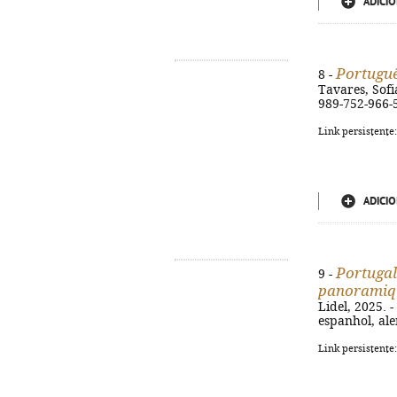
ADICIO
Portuguê
8 -
Tavares, Sofia
989-752-966-
Link persistente
ADICIO
Portuga
9 -
panoramiq
Lidel, 2025. -
espanhol, al
Link persistente