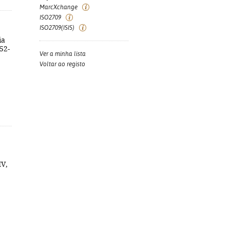
MarcXchange
ISO2709
ISO2709(ISIS)
ia
752-
Ver a minha lista
Voltar ao registo
IV,