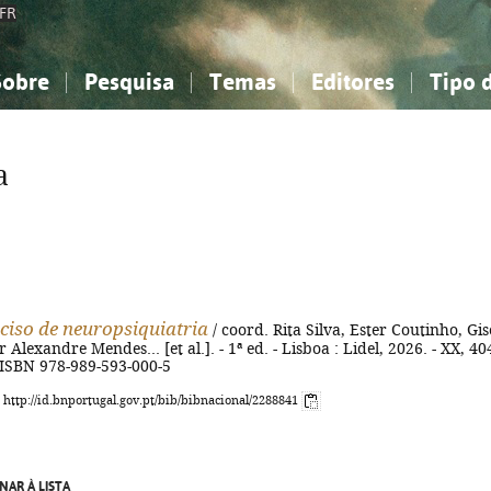
FR
Sobre
Pesquisa
Temas
Editores
Tipo 
obre a Bibliografia Nacional
imples
onhecimento, Informação...
onhecimento, Informação...
Combinada
A minha lista
Como utilizar
Filosofia, psicologia...
Filosofia, psicologia...
Perguntas frequente
a
iências sociais...
iências sociais...
Ciências exatas e naturais...
Ciências exatas e naturais...
rte, desporto...
rte, desporto...
Literatura, linguística...
Literatura, linguística...
ciso de neuropsiquiatria
/ coord. Rita Silva, Ester Coutinho, Gis
 Alexandre Mendes... [et al.]. - 1ª ed. - Lisboa : Lidel, 2026. - XX, 40
 - ISBN 978-989-593-000-5
: http://id.bnportugal.gov.pt/bib/bibnacional/2288841
NAR À LISTA