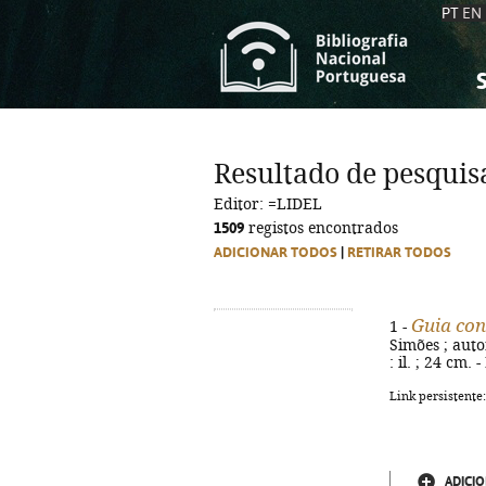
PT
EN
S
S
C
C
Resultado de pesquis
C
C
Editor: =LIDEL
A
A
1509
registos encontrados
ADICIONAR TODOS
|
RETIRAR TODOS
Guia con
1 -
Simões ; autor
: il. ; 24 cm.
Link persistente
ADICIO