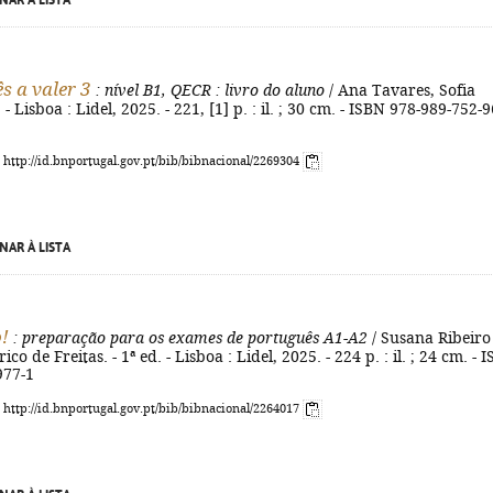
NAR À LISTA
s a valer 3
: nível B1, QECR
: livro do aluno
/ Ana Tavares, Sofia
. - Lisboa : Lidel, 2025. - 221, [1] p. : il. ; 30 cm. - ISBN 978-989-752-9
: http://id.bnportugal.gov.pt/bib/bibnacional/2269304
NAR À LISTA
!
: preparação para os exames de português A1-A2
/ Susana Ribeiro
co de Freitas. - 1ª ed. - Lisboa : Lidel, 2025. - 224 p. : il. ; 24 cm. - 
977-1
: http://id.bnportugal.gov.pt/bib/bibnacional/2264017