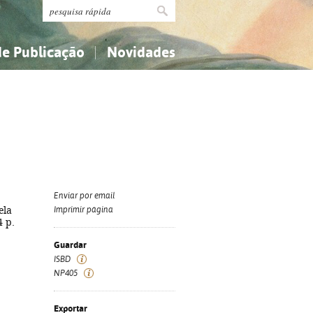
de Publicação
Novidades
s
Religião...
Religião...
Ciências aplicadas...
Ciências aplicadas...
História, geografia, biografias...
História, geografia, biografias...
Enviar por email
ela
Imprimir página
4 p.
Guardar
ISBD
NP405
Exportar