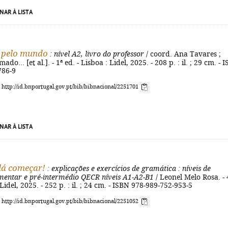
NAR À LISTA
 pelo mundo
: nível A2, livro do professor
/ coord. Ana Tavares ;
ado... [et al.]. - 1ª ed. - Lisboa : Lidel, 2025. - 208 p. : il. ; 29 cm. - 
786-9
: http://id.bnportugal.gov.pt/bib/bibnacional/2251701
NAR À LISTA
lá começar!
: explicações e exercícios de gramática
: níveis de
ementar e pré-intermédio QECR níveis A1-A2-B1
/ Leonel Melo Rosa. - 
 Lidel, 2025. - 252 p. : il. ; 24 cm. - ISBN 978-989-752-953-5
: http://id.bnportugal.gov.pt/bib/bibnacional/2251052