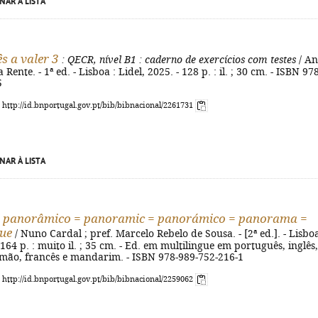
NAR À LISTA
s a valer 3
: QECR, nível B1
: caderno de exercícios com testes
/ A
 Rente. - 1ª ed. - Lisboa : Lidel, 2025. - 128 p. : il. ; 30 cm. - ISBN 978
5
: http://id.bnportugal.gov.pt/bib/bibnacional/2261731
NAR À LISTA
l panorâmico = panoramic = panorámico = panorama =
ue
/ Nuno Cardal ; pref. Marcelo Rebelo de Sousa. - [2ª ed.]. - Lisboa
 164 p. : muito il. ; 35 cm. - Ed. em multilingue em português, inglês,
emão, francês e mandarim. - ISBN 978-989-752-216-1
: http://id.bnportugal.gov.pt/bib/bibnacional/2259062