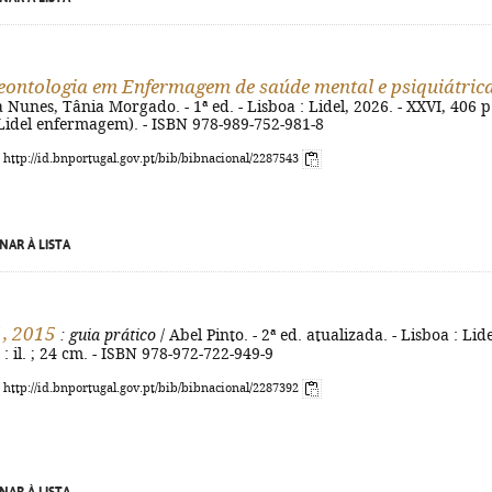
deontologia em Enfermagem de saúde mental e psiquiátric
a Nunes, Tânia Morgado. - 1ª ed. - Lisboa : Lidel, 2026. - XXVI, 406 p.
- (Lidel enfermagem). - ISBN 978-989-752-981-8
: http://id.bnportugal.gov.pt/bib/bibnacional/2287543
NAR À LISTA
, 2015
: guia prático
/ Abel Pinto. - 2ª ed. atualizada. - Lisboa : Lide
 : il. ; 24 cm. - ISBN 978-972-722-949-9
: http://id.bnportugal.gov.pt/bib/bibnacional/2287392