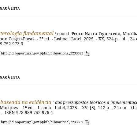
NAR À LISTA
terologia fundamental
/ coord. Pedro Narra Figueiredo, Maróli
o Castro-Poças. - 2ª ed. - Lisboa : Lidel, 2025. - XX, 524 p. : il. ; 24
89-752-973-3
: http://id.bnportugal.gov.pt/bib/bibnacional/2233622
NAR À LISTA
 baseada na evidência
: dos pressupostos teóricos à implementaç
arques. - 1ª ed. - Lisboa : Lidel, 2025. - XV, [3], 142 p. ; 24 cm. - (L
 - ISBN 978-989-752-976-4
: http://id.bnportugal.gov.pt/bib/bibnacional/2233609