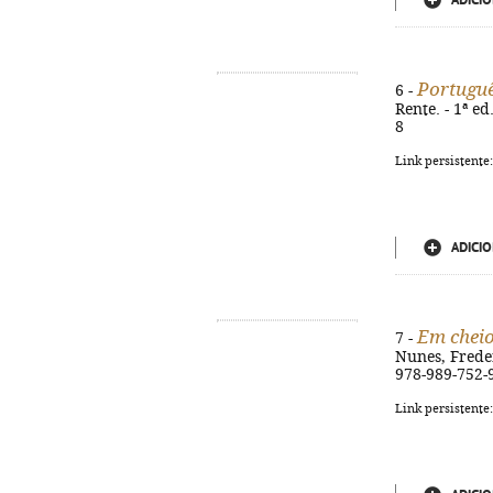
ADICIO
Portuguê
6 -
Rente. - 1ª ed
8
Link persistente
ADICIO
Em cheio
7 -
Nunes, Frederi
978-989-752-
Link persistente