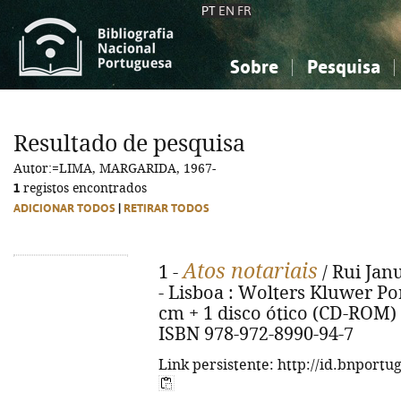
PT
EN
FR
Sobre
Pesquisa
Sobre a Bibliografia Nacional
Simples
Conhecimento, Informação...
Conhecimento, Informação...
Combinada
A
Resultado de pesquisa
Ciências sociais...
Ciências sociais...
Autor:=LIMA, MARGARIDA, 1967-
Arte, desporto...
Arte, desporto...
1
registos encontrados
ADICIONAR TODOS
|
RETIRAR TODOS
Atos notariais
1 -
/ Rui Janu
- Lisboa : Wolters Kluwer Portu
cm + 1 disco ótico (CD-ROM) e
ISBN 978-972-8990-94-7
Link persistente: http://id.bnportu