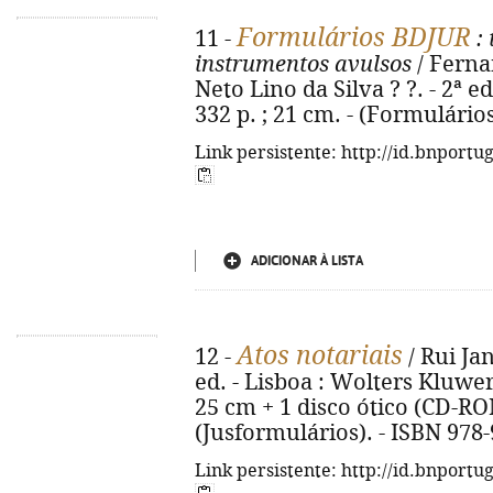
Formulários BDJUR
11 -
: 
instrumentos avulsos
/ Ferna
Neto Lino da Silva ? ?. - 2ª e
332 p. ; 21 cm. - (Formulário
Link persistente: http://id.bnportu
ADICIONAR À LISTA
Atos notariais
12 -
/ Rui Ja
ed. - Lisboa : Wolters Kluwer P
25 cm + 1 disco ótico (CD-RO
(Jusformulários). - ISBN 978
Link persistente: http://id.bnportu