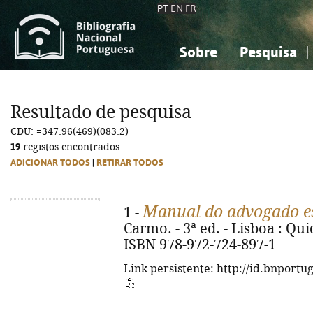
PT
EN
FR
Sobre
Pesquisa
Sobre a Bibliografia Nacional
Simples
Conhecimento, Informação...
Conhecimento, Informação...
Combinada
A
Resultado de pesquisa
Ciências sociais...
Ciências sociais...
CDU: =347.96(469)(083.2)
Arte, desporto...
Arte, desporto...
19
registos encontrados
ADICIONAR TODOS
|
RETIRAR TODOS
Manual do advogado e
1 -
Carmo. - 3ª ed. - Lisboa : Quid
ISBN 978-972-724-897-1
Link persistente: http://id.bnportu