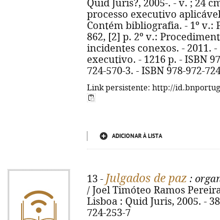
Quid Juris?, 2005-. - v. ; 24 
processo executivo aplicável
Contém bibliografia. - 1º v.: 
862, [2] p. 2º v.: Procedime
incidentes conexos. - 2011. - 
executivo. - 1216 p. - ISBN 9
724-570-3. - ISBN 978-972-72
Link persistente: http://id.bnportu
ADICIONAR À LISTA
Julgados de paz
13 -
: organ
/ Joel Timóteo Ramos Pereira.
Lisboa : Quid Juris, 2005. - 38
724-253-7