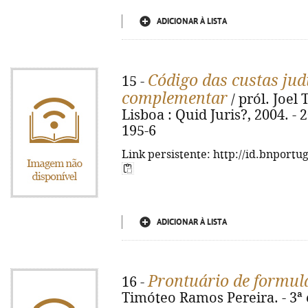
ADICIONAR À LISTA
Código das custas judi
15 -
complementar
/ pról. Joel
Lisboa : Quid Juris?, 2004. - 
195-6
Link persistente: http://id.bnportu
ADICIONAR À LISTA
Prontuário de formulá
16 -
Timóteo Ramos Pereira. - 3ª ed