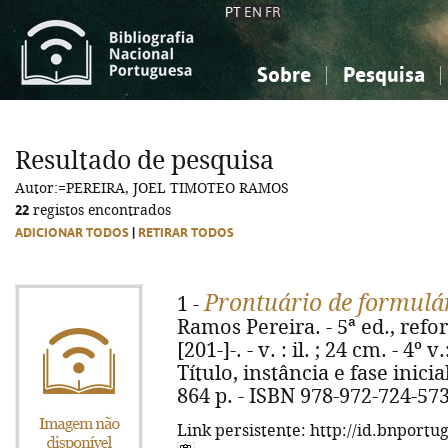
PT
EN
FR
Sobre
Pesquisa
Sobre a Bibliografia Nacional
Simples
Conhecimento, Informação...
Conhecimento, Informação...
Combinada
A
Resultado de pesquisa
Ciências sociais...
Ciências sociais...
Autor:=PEREIRA, JOEL TIMOTEO RAMOS
Arte, desporto...
Arte, desporto...
22
registos encontrados
ADICIONAR TODOS
|
RETIRAR TODOS
Prontuário de formulár
1 -
Ramos Pereira. - 5ª ed., refo
[201-]-. - v. : il. ; 24 cm. - 4
Título, instância e fase inicia
864 p. - ISBN 978-972-724-57
Link persistente: http://id.bnportu