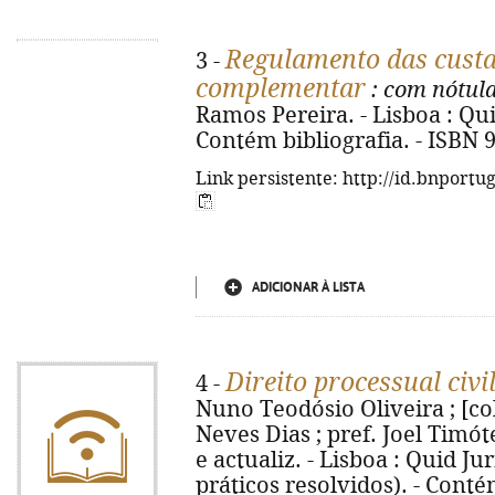
Regulamento das custas
3 -
complementar
: com nótula
Ramos Pereira. - Lisboa : Quid
Contém bibliografia. - ISBN 
Link persistente: http://id.bnportu
ADICIONAR À LISTA
Direito processual civi
4 -
Nuno Teodósio Oliveira ; [co
Neves Dias ; pref. Joel Timót
e actualiz. - Lisboa : Quid Juri
práticos resolvidos). - Contém