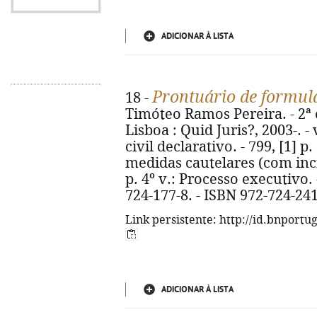
ADICIONAR À LISTA
Prontuário de formulá
18 -
Timóteo Ramos Pereira. - 2ª e
Lisboa : Quid Juris?, 2003-. - v
civil declarativo. - 799, [1] 
medidas cautelares (com inci
p. 4º v.: Processo executivo. -
724-177-8. - ISBN 972-724-241
Link persistente: http://id.bnportu
ADICIONAR À LISTA