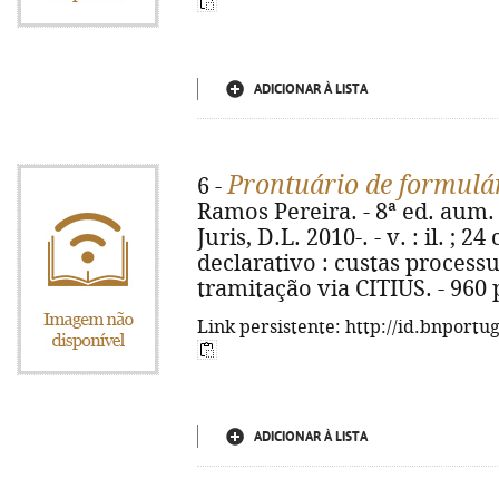
ADICIONAR À LISTA
Prontuário de formulár
6 -
Ramos Pereira. - 8ª ed. aum. 
Juris, D.L. 2010-. - v. : il. ; 2
declarativo : custas processu
tramitação via CITIUS. - 960 
Link persistente: http://id.bnportu
ADICIONAR À LISTA