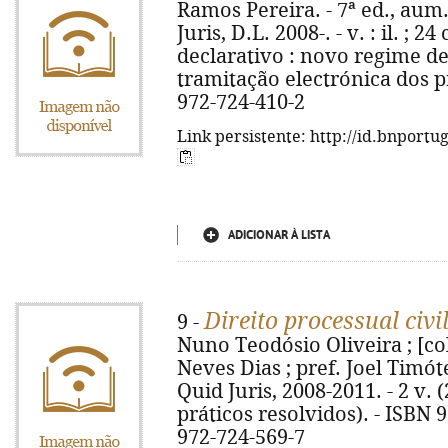
Ramos Pereira. - 7ª ed., aum. 
Juris, D.L. 2008-. - v. : il. ; 2
declarativo : novo regime de
tramitação electrónica dos pr
972-724-410-2
Link persistente: http://id.bnportu
ADICIONAR À LISTA
Direito processual civi
9 -
Nuno Teodósio Oliveira ; [co
Neves Dias ; pref. Joel Timót
Quid Juris, 2008-2011. - 2 v. (
práticos resolvidos). - ISBN 
972-724-569-7