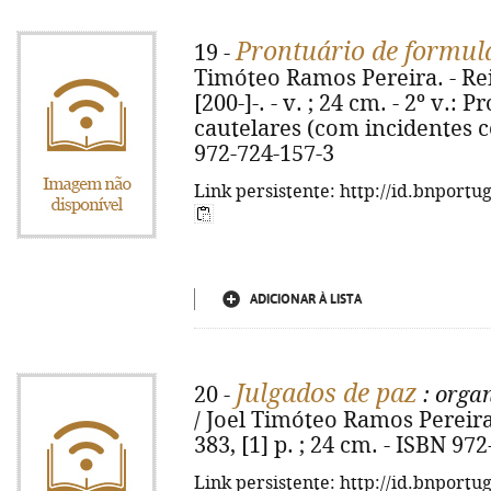
Prontuário de formulá
19 -
Timóteo Ramos Pereira. - Reim
[200-]-. - v. ; 24 cm. - 2º v.
cautelares (com incidentes co
972-724-157-3
Link persistente: http://id.bnportu
ADICIONAR À LISTA
Julgados de paz
20 -
: organ
/ Joel Timóteo Ramos Pereira. 
383, [1] p. ; 24 cm. - ISBN 97
Link persistente: http://id.bnportu