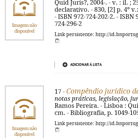
Quid Juris?, 2004-. - v. : il. ; 
declarativo. - 830, [2] p. 4º v
- ISBN 972-724-202-2. - ISBN 
724-296-2
Link persistente: http://id.bnportu
ADICIONAR À LISTA
Compêndio jurídico d
17 -
notas práticas, legislação, j
Ramos Pereira. - Lisboa : Quid
cm. - Bibliografia, p. 1049-1
Link persistente: http://id.bnportu