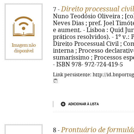
Direito processual civi
7 -
Nuno Teodósio Oliveira ; [co
Neves Dias ; pref. Joel Timót
e aument. - Lisboa : Quid Juris
práticos resolvidos). - 1º v.
Direito Processual Civil ; C
interna ; Processo declarativ
sumaríssimo ; Processos espec
- ISBN 978- 972-724-419-5
Link persistente: http://id.bnportu
ADICIONAR À LISTA
Prontuário de formulár
8 -