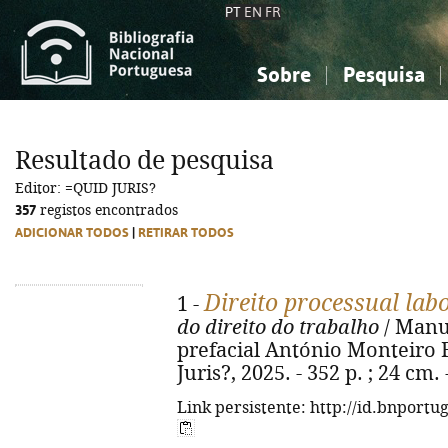
PT
EN
FR
Sobre
Pesquisa
Sobre a Bibliografia Nacional
Simples
Conhecimento, Informação...
Conhecimento, Informação...
Combinada
A
Resultado de pesquisa
Ciências sociais...
Ciências sociais...
Editor: =QUID JURIS?
Arte, desporto...
Arte, desporto...
357
registos encontrados
ADICIONAR TODOS
|
RETIRAR TODOS
Direito processual lab
1 -
do direito do trabalho
/ Manu
prefacial António Monteiro F
Juris?, 2025. - 352 p. ; 24 cm
Link persistente: http://id.bnportu