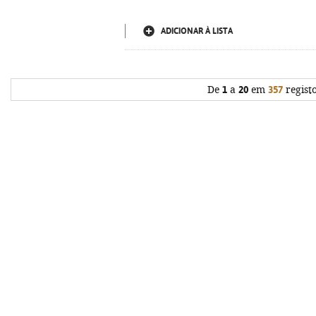
ADICIONAR À LISTA
De
1
a
20
em
357
regist