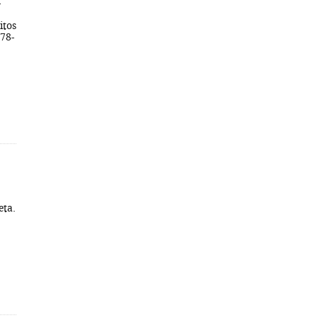
-
itos
78-
eta.