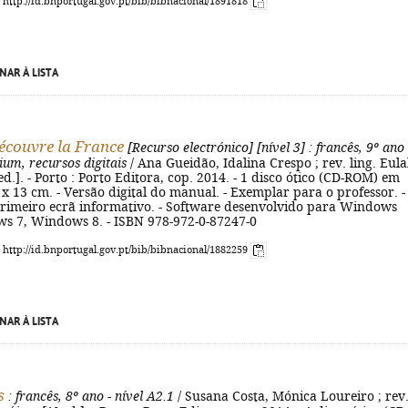
: http://id.bnportugal.gov.pt/bib/bibnacional/1891818
NAR À LISTA
découvre la France
[Recurso electrónico]
[nível 3]
: francês, 9º ano
um, recursos digitais
/ Ana Gueidão, Idalina Crespo ; rev. ling. Eula
 ed.]. - Porto : Porto Editora, cop. 2014. - 1 disco ótico (CD-ROM) em
13 x 13 cm. - Versão digital do manual. - Exemplar para o professor. - 
primeiro ecrã informativo. - Software desenvolvido para Windows
ws 7, Windows 8. - ISBN 978-972-0-87247-0
: http://id.bnportugal.gov.pt/bib/bibnacional/1882259
NAR À LISTA
s
: francês, 8º ano - nível A2.1
/ Susana Costa, Mónica Loureiro ; rev