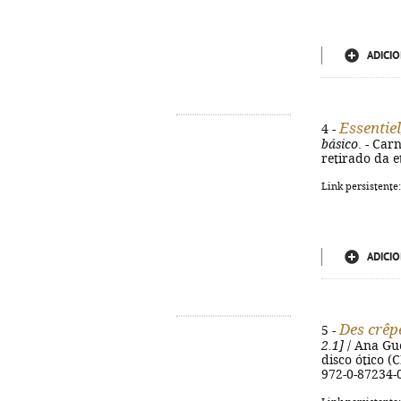
ADICIO
Essentiel
4 -
básico
. - Car
retirado da e
Link persistente
ADICIO
Des crêp
5 -
2.1]
/ Ana Guei
disco ótico (
972-0-87234-