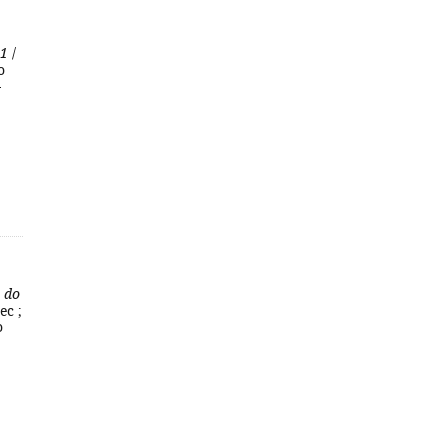
 1
/
o
-
o do
ec ;
o