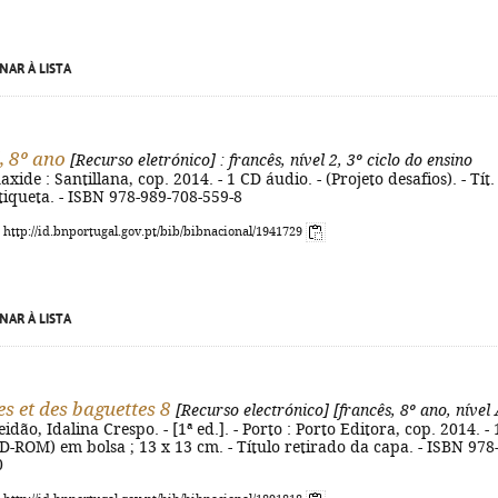
NAR À LISTA
, 8º ano
[Recurso eletrónico]
: francês, nível 2, 3º ciclo do ensino
naxide : Santillana, cop. 2014. - 1 CD áudio. - (Projeto desafios). - Tít.
tiqueta. - ISBN 978-989-708-559-8
: http://id.bnportugal.gov.pt/bib/bibnacional/1941729
NAR À LISTA
es et des baguettes 8
[Recurso electrónico]
[francês, 8º ano, nível
dão, Idalina Crespo. - [1ª ed.]. - Porto : Porto Editora, cop. 2014. - 
CD-ROM) em bolsa ; 13 x 13 cm. - Título retirado da capa. - ISBN 978
0