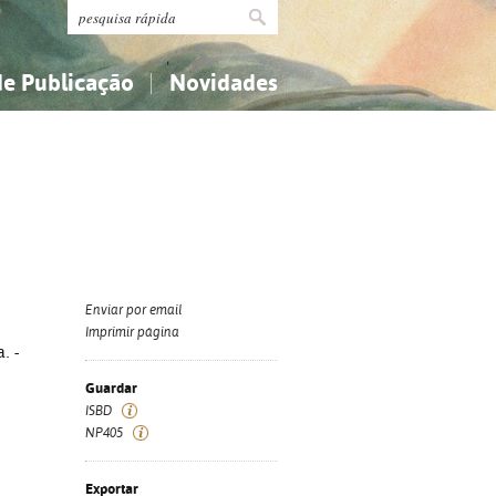
de Publicação
Novidades
s
Religião...
Religião...
Ciências aplicadas...
Ciências aplicadas...
História, geografia, biografias...
História, geografia, biografias...
Enviar por email
Imprimir página
. -
Guardar
ISBD
NP405
Exportar