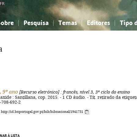
FR
Sobre
Pesquisa
Temas
Editores
Tipo 
obre a Bibliografia Nacional
imples
onhecimento, Informação...
onhecimento, Informação...
Combinada
A minha lista
Como utilizar
Filosofia, psicologia...
Filosofia, psicologia...
Perguntas frequente
a
iências sociais...
iências sociais...
Ciências exatas e naturais...
Ciências exatas e naturais...
rte, desporto...
rte, desporto...
Literatura, linguística...
Literatura, linguística...
, 9º ano
[Recurso eletrónico]
: francês, nível 3, 3º ciclo do ensino
naxide : Santillana, cop. 2015. - 1 CD áudio. - Tít. retirado da etiqueta
-708-692-2
: http://id.bnportugal.gov.pt/bib/bibnacional/1941731
NAR À LISTA