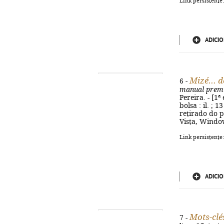
Link persistente
ADICIO
Mizé... 
6 -
manual premi
Pereira. - [1ª
bolsa : il. ; 
retirado do 
Vista, Windo
Link persistente
ADICIO
Mots-clé
7 -