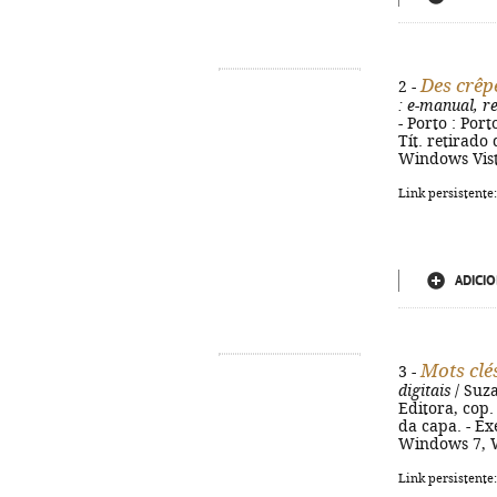
Des crêp
2 -
: e-manual, re
- Porto : Por
Tít. retirado
Windows Vist
Link persistente
ADICIO
Mots clé
3 -
digitais
/ Suza
Editora, cop.
da capa. - E
Windows 7, W
Link persistente