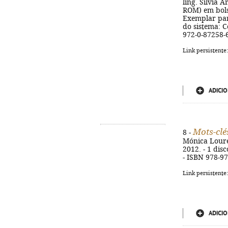
ling. Sílvia A
ROM) em bolsa
Exemplar para
do sistema: 
972-0-87258-
Link persistente
ADICIO
Mots-clé
8 -
Mónica Loureir
2012. - 1 disc
- ISBN 978-9
Link persistente
ADICIO