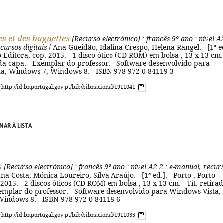
es et des baguettes
[Recurso electrónico]
: francês 9º ano
: nível A
cursos digitais
/ Ana Gueidão, Idalina Crespo, Helena Rangel. - [1ª ed
to Editora, cop. 2015. - 1 disco ótico (CD-ROM) em bolsa ; 13 x 13 cm.
 da capa. - Exemplar do professor. - Software desenvolvido para
a, Windows 7, Windows 8. - ISBN 978-972-0-84119-3
: http://id.bnportugal.gov.pt/bib/bibnacional/1911041
NAR À LISTA
s
[Recurso electrónico]
: francês 9º ano
: nível A2.2
: e-manual, recur
na Costa, Mónica Loureiro, Sílva Araújo. - [1ª ed.]. - Porto : Porto
 2015. - 2 discos óticos (CD-ROM) em bolsa ; 13 x 13 cm. - Tít. retira
xemplar do professor. - Software desenvolvido para Windows Vista,
indows 8. - ISBN 978-972-0-84118-6
: http://id.bnportugal.gov.pt/bib/bibnacional/1911035