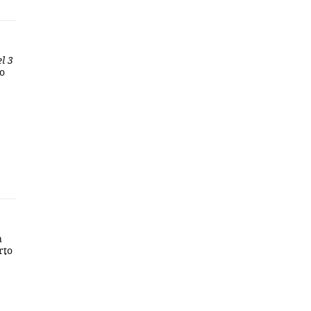
el 3
to
a
rto