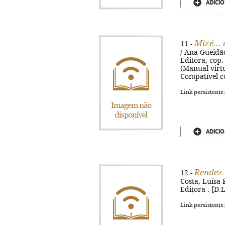
ADICIO
Mizé...
11 -
/ Ana Gueidão,
Editora, cop. 
(Manual virtu
Compatível c
Link persistente
ADICIO
Rendez-
12 -
Costa, Luísa P
Editora : [D.
Link persistente