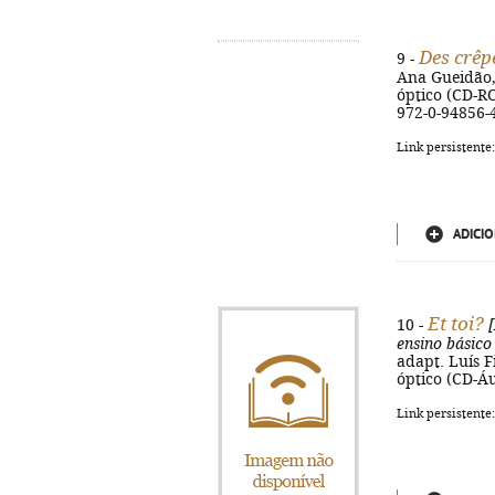
Des crêp
9 -
Ana Gueidão, I
óptico (CD-ROM
972-0-94856-
Link persistente
ADICIO
Et toi?
10 -
[
ensino básico
adapt. Luís Fi
óptico (CD-Áud
Link persistente