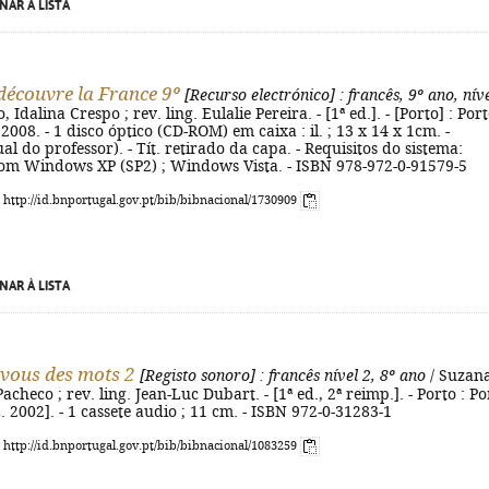
NAR À LISTA
 découvre la France 9º
[Recurso electrónico]
: francês, 9º ano, nív
 Idalina Crespo ; rev. ling. Eulalie Pereira. - [1ª ed.]. - [Porto] : Por
2008. - 1 disco óptico (CD-ROM) em caixa : il. ; 13 x 14 x 1cm. -
al do professor). - Tít. retirado da capa. - Requisitos do sistema:
om Windows XP (SP2) ; Windows Vista. - ISBN 978-972-0-91579-5
: http://id.bnportugal.gov.pt/bib/bibnacional/1730909
NAR À LISTA
vous des mots 2
[Registo sonoro]
: francês nível 2, 8º ano
/ Suzan
acheco ; rev. ling. Jean-Luc Dubart. - [1ª ed., 2ª reimp.]. - Porto : Po
L. 2002]. - 1 cassete audio ; 11 cm. - ISBN 972-0-31283-1
: http://id.bnportugal.gov.pt/bib/bibnacional/1083259