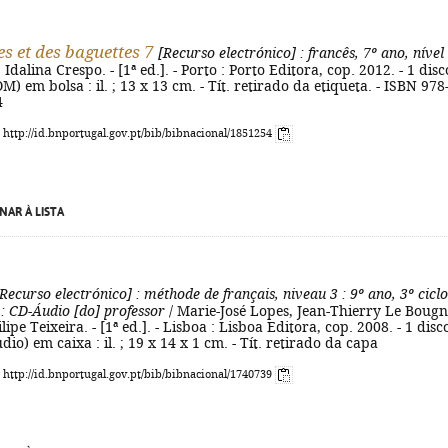
es et des baguettes 7
[Recurso electrónico]
: francês, 7º ano, nível
dalina Crespo. - [1ª ed.]. - Porto : Porto Editora, cop. 2012. - 1 disc
) em bolsa : il. ; 13 x 13 cm. - Tít. retirado da etiqueta. - ISBN 978
4
: http://id.bnportugal.gov.pt/bib/bibnacional/1851254
NAR À LISTA
Recurso electrónico]
: méthode de français, niveau 3
: 9º ano, 3º cicl
: CD-Áudio [do] professor
/ Marie-José Lopes, Jean-Thierry Le Bougn
lipe Teixeira. - [1ª ed.]. - Lisboa : Lisboa Editora, cop. 2008. - 1 disc
io) em caixa : il. ; 19 x 14 x 1 cm. - Tít. retirado da capa
: http://id.bnportugal.gov.pt/bib/bibnacional/1740739