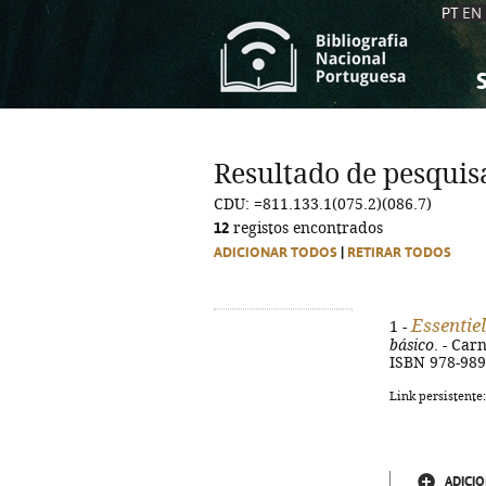
PT
EN
S
S
C
C
Resultado de pesquis
C
C
CDU: =811.133.1(075.2)(086.7)
A
A
12
registos encontrados
ADICIONAR TODOS
|
RETIRAR TODOS
Essentiel
1 -
básico
. - Car
ISBN 978-989
Link persistente
ADICIO