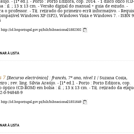
raújo. - [1ª ed.]. - Porto : Porto Editora, cop. 2014. - 1 disco ótico (CD
 : il. ; 13 x 13 cm. - Versão digital do manual + guia de estudo. -
 o professor. - Tít. retirado do primeiro ecrã informativo. - Requis
Compatível Windows XP (SP2), Windows Vista e Windows 7. - ISBN 9
6
: http://id.bnportugal.gov.pt/bib/bibnacional/1882302
NAR À LISTA
s 7
[Recurso electrónico]
: francês, 7º ano, nível 1
/ Suzana Costa,
o ; rev. ling. Silvia Araújo. - [1ª ed.]. - Porto : Porto Editora, cop.
o óptico (CD-ROM) em bolsa : il. ; 13 x 13 cm. - Tít. retirado da etiqu
72-0-94848-9
: http://id.bnportugal.gov.pt/bib/bibnacional/1851649
NAR À LISTA