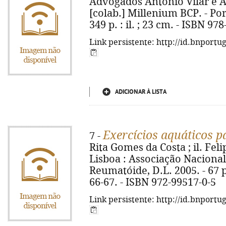
Advogados António Vilar e As
[colab.] Millenium BCP. - Por
349 p. : il. ; 23 cm. - ISBN 97
Link persistente: http://id.bnportu
ADICIONAR À LISTA
Exercícios aquáticos p
7 -
Rita Gomes da Costa ; il. Feli
Lisboa : Associação Naciona
Reumatóide, D.L. 2005. - 67 p. 
66-67. - ISBN 972-99517-0-5
Link persistente: http://id.bnportu