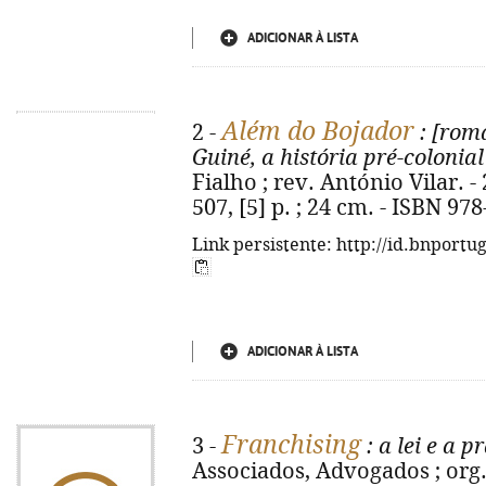
ADICIONAR À LISTA
Além do Bojador
2 -
: [rom
Guiné, a história pré-colonia
Fialho ; rev. António Vilar. - 2
507, [5] p. ; 24 cm. - ISBN 97
Link persistente: http://id.bnportu
ADICIONAR À LISTA
Franchising
3 -
: a lei e a p
Associados, Advogados ; org. 