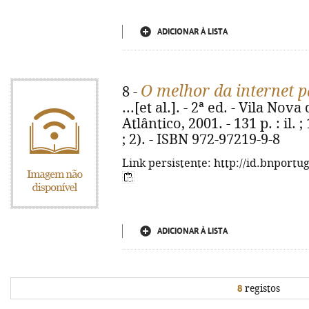
ADICIONAR À LISTA
O melhor da internet p
8 -
...[et al.]. - 2ª ed. - Vila No
Atlântico, 2001. - 131 p. : il.
; 2). - ISBN 972-97219-9-8
Link persistente: http://id.bnportu
ADICIONAR À LISTA
8
registos