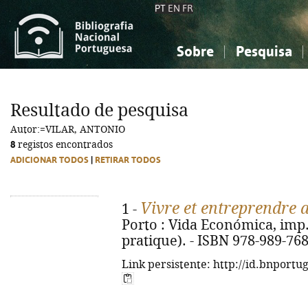
PT
EN
FR
Sobre
Pesquisa
Sobre a Bibliografia Nacional
Simples
Conhecimento, Informação...
Conhecimento, Informação...
Combinada
A
Resultado de pesquisa
Ciências sociais...
Ciências sociais...
Autor:=VILAR, ANTONIO
Arte, desporto...
Arte, desporto...
8
registos encontrados
ADICIONAR TODOS
|
RETIRAR TODOS
Vivre et entreprendre 
1 -
Porto : Vida Económica, imp. 
pratique). - ISBN 978-989-76
Link persistente: http://id.bnportu