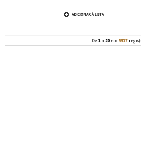
ADICIONAR À LISTA
De
1
a
20
em
5517
regist