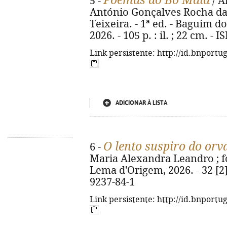
Poemas do Bô Maia
5 -
/ A
António Gonçalves Rocha da
Teixeira. - 1ª ed. - Baguim 
2026. - 105 p. : il. ; 22 cm. -
Link persistente: http://id.bnportu
ADICIONAR À LISTA
O lento suspiro do orv
6 -
Maria Alexandra Leandro ; fot
Lema d'Origem, 2026. - 32 [2] 
9237-84-1
Link persistente: http://id.bnportu