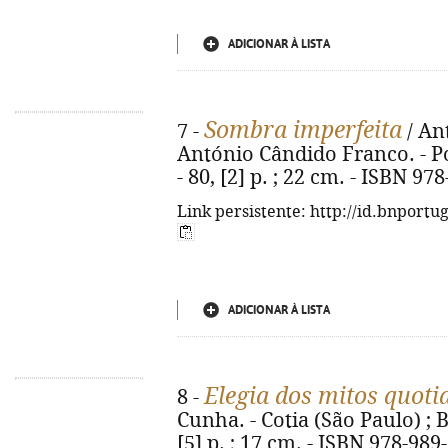
ADICIONAR À LISTA
Sombra imperfeita
7 -
/ An
António Cândido Franco. - Po
- 80, [2] p. ; 22 cm. - ISBN 97
Link persistente: http://id.bnportu
ADICIONAR À LISTA
Elegia dos mitos quoti
8 -
Cunha. - Cotia (São Paulo) ; B
[5] p. ; 17 cm. - ISBN 978-989