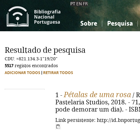
PT
EN
FR
Sobre
Pesquisa
Sobre a Bibliografia Nacional
Simples
Conhecimento, Informação...
Conhecimento, Informação...
Combinada
A
Resultado de pesquisa
Ciências sociais...
Ciências sociais...
CDU: =821.134.3-1"19/20"
Arte, desporto...
Arte, desporto...
5517
registos encontrados
ADICIONAR TODOS
|
RETIRAR TODOS
Pétalas de uma rosa
1 -
/ R
Pastelaria Studios, 2018. - 71, 
pode demorar um dia). - ISB
Link persistente: http://id.bnportu