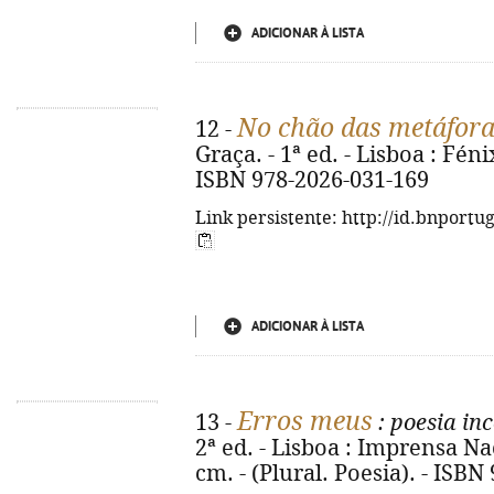
ADICIONAR À LISTA
No chão das metáfor
12 -
Graça. - 1ª ed. - Lisboa : Fénix,
ISBN 978-2026-031-169
Link persistente: http://id.bnportu
ADICIONAR À LISTA
Erros meus
13 -
: poesia in
2ª ed. - Lisboa : Imprensa Naci
cm. - (Plural. Poesia). - ISB