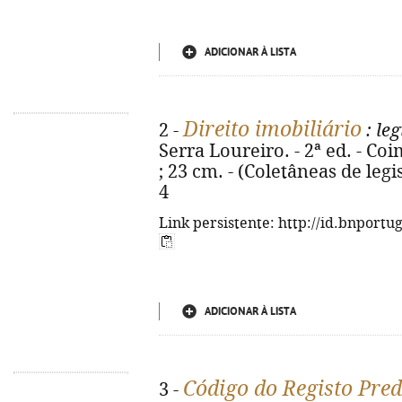
ADICIONAR À LISTA
Direito imobiliário
2 -
: le
Serra Loureiro. - 2ª ed. - Co
; 23 cm. - (Coletâneas de legi
4
Link persistente: http://id.bnportu
ADICIONAR À LISTA
Código do Registo Predi
3 -