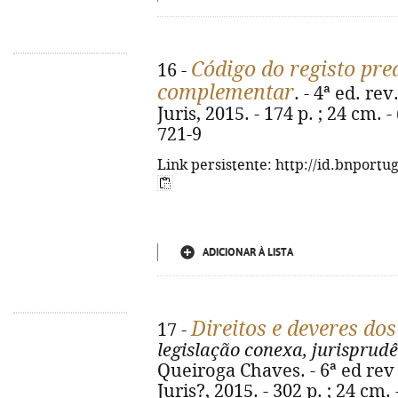
Código do registo pred
16 -
complementar
. - 4ª ed. rev
Juris, 2015. - 174 p. ; 24 cm. 
721-9
Link persistente: http://id.bnportu
ADICIONAR À LISTA
Direitos e deveres d
17 -
legislação conexa, jurisprud
Queiroga Chaves. - 6ª ed rev 
Juris?, 2015. - 302 p. ; 24 cm. 