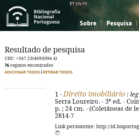
PT
EN
FR
Sobre
Pesquisa
Sobre a Bibliografia Nacional
Simples
Conhecimento, Informação...
Conhecimento, Informação...
Combinada
A
Resultado de pesquisa
Ciências sociais...
Ciências sociais...
CDU: =347.23(469)(094.4)
Arte, desporto...
Arte, desporto...
76
registos encontrados
ADICIONAR TODOS
|
RETIRAR TODOS
Direito imobiliário
1 -
: le
Serra Loureiro. - 3ª ed. - Co
p. ; 24 cm. - (Coletâneas de l
2814-7
Link persistente: http://id.bnportu