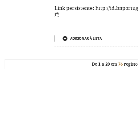
Link persistente: http://id.bnportu
ADICIONAR À LISTA
De
1
a
20
em
76
registo