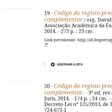
Código do registo pred
19 -
complementar
/ org. David
Associação Académica da Fac
2014. - 273 p. ; 23 cm
Link persistente: http://id.bnportu
ADICIONAR À LISTA
Código do registo pred
20 -
complementar
. - 3ª ed. rev
Juris, 2014. - 174 p. ; 24 cm.
Decreto-Lei nº 125/2013, de 3
724-673-1