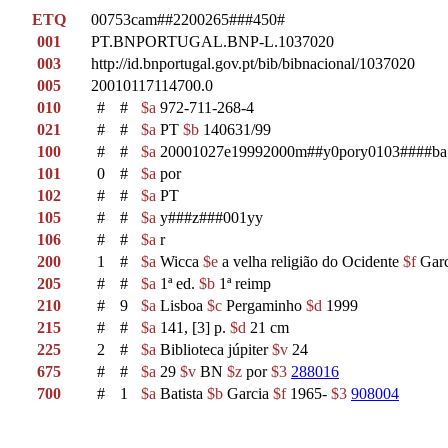
ETQ
00753cam##2200265###450#
001
PT.BNPORTUGAL.BNP-L.1037020
003
http://id.bnportugal.gov.pt/bib/bibnacional/1037020
005
20010117114700.0
010
#
#
$a
972-711-268-4
021
#
#
$a
PT
$b
140631/99
100
#
#
$a
20001027e19992000m##y0pory0103####ba
101
0
#
$a
por
102
#
#
$a
PT
105
#
#
$a
y###z###001yy
106
#
#
$a
r
200
1
#
$a
Wicca
$e
a velha religião do Ocidente
$f
Garc
205
#
#
$a
1ª ed.
$b
1ª reimp
210
#
9
$a
Lisboa
$c
Pergaminho
$d
1999
215
#
#
$a
141, [3] p.
$d
21 cm
225
2
#
$a
Biblioteca júpiter
$v
24
675
#
#
$a
29
$v
BN
$z
por
$3
288016
700
#
1
$a
Batista
$b
Garcia
$f
1965-
$3
908004