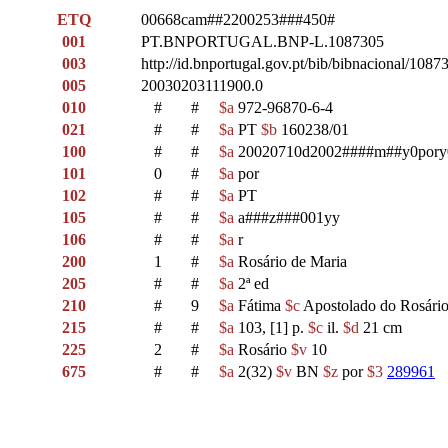
ETQ
00668cam##2200253###450#
001
PT.BNPORTUGAL.BNP-L.1087305
003
http://id.bnportugal.gov.pt/bib/bibnacional/1087
005
20030203111900.0
010
#
#
$a
972-96870-6-4
021
#
#
$a
PT
$b
160238/01
100
#
#
$a
20020710d2002####m##y0pory
101
0
#
$a
por
102
#
#
$a
PT
105
#
#
$a
a###z###001yy
106
#
#
$a
r
200
1
#
$a
Rosário de Maria
205
#
#
$a
2ª ed
210
#
9
$a
Fátima
$c
Apostolado do Rosári
215
#
#
$a
103, [1] p.
$c
il.
$d
21 cm
225
2
#
$a
Rosário
$v
10
675
#
#
$a
2(32)
$v
BN
$z
por
$3
289961