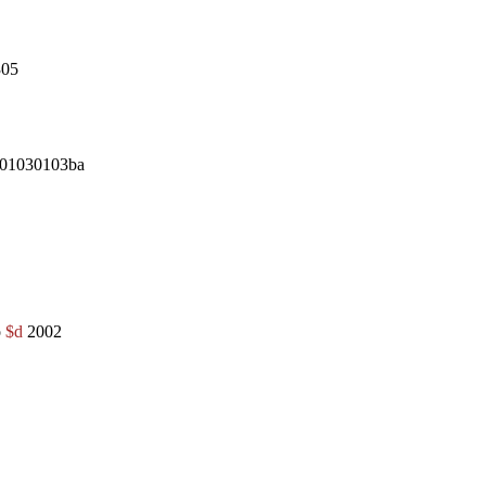
305
01030103ba
o
$d
2002