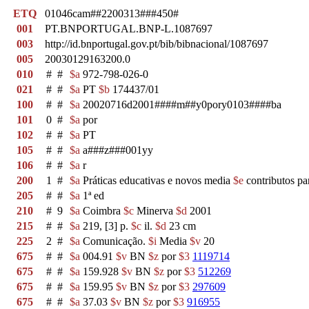
ETQ
01046cam##2200313###450#
001
PT.BNPORTUGAL.BNP-L.1087697
003
http://id.bnportugal.gov.pt/bib/bibnacional/1087697
005
20030129163200.0
010
#
#
$a
972-798-026-0
021
#
#
$a
PT
$b
174437/01
100
#
#
$a
20020716d2001####m##y0pory0103####ba
101
0
#
$a
por
102
#
#
$a
PT
105
#
#
$a
a###z###001yy
106
#
#
$a
r
200
1
#
$a
Práticas educativas e novos media
$e
contributos pa
205
#
#
$a
1ª ed
210
#
9
$a
Coimbra
$c
Minerva
$d
2001
215
#
#
$a
219, [3] p.
$c
il.
$d
23 cm
225
2
#
$a
Comunicação.
$i
Media
$v
20
675
#
#
$a
004.91
$v
BN
$z
por
$3
1119714
675
#
#
$a
159.928
$v
BN
$z
por
$3
512269
675
#
#
$a
159.95
$v
BN
$z
por
$3
297609
675
#
#
$a
37.03
$v
BN
$z
por
$3
916955