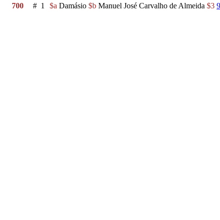
700
#
1
$a
Damásio
$b
Manuel José Carvalho de Almeida
$3