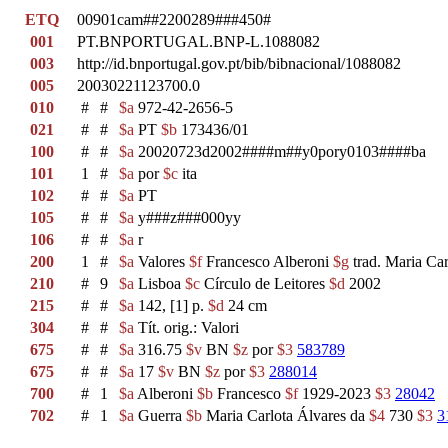
ETQ
00901cam##2200289###450#
001
PT.BNPORTUGAL.BNP-L.1088082
003
http://id.bnportugal.gov.pt/bib/bibnacional/1088082
005
20030221123700.0
010
#
#
$a
972-42-2656-5
021
#
#
$a
PT
$b
173436/01
100
#
#
$a
20020723d2002####m##y0pory0103####ba
101
1
#
$a
por
$c
ita
102
#
#
$a
PT
105
#
#
$a
y###z###000yy
106
#
#
$a
r
200
1
#
$a
Valores
$f
Francesco Alberoni
$g
trad. Maria Car
210
#
9
$a
Lisboa
$c
Círculo de Leitores
$d
2002
215
#
#
$a
142, [1] p.
$d
24 cm
304
#
#
$a
Tít. orig.: Valori
675
#
#
$a
316.75
$v
BN
$z
por
$3
583789
675
#
#
$a
17
$v
BN
$z
por
$3
288014
700
#
1
$a
Alberoni
$b
Francesco
$f
1929-2023
$3
28042
702
#
1
$a
Guerra
$b
Maria Carlota Álvares da
$4
730
$3
3