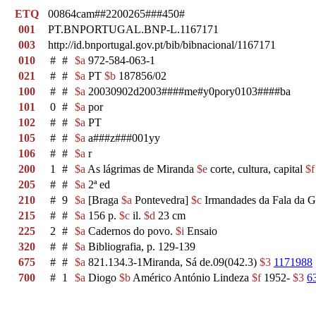
ETQ
00864cam##2200265###450#
001
PT.BNPORTUGAL.BNP-L.1167171
003
http://id.bnportugal.gov.pt/bib/bibnacional/1167171
010
#
#
$a
972-584-063-1
021
#
#
$a
PT
$b
187856/02
100
#
#
$a
20030902d2003####me#y0pory0103####ba
101
0
#
$a
por
102
#
#
$a
PT
105
#
#
$a
a###z###001yy
106
#
#
$a
r
200
1
#
$a
As lágrimas de Miranda
$e
corte, cultura, capital
$f
205
#
#
$a
2ª ed
210
#
9
$a
[Braga
$a
Pontevedra]
$c
Irmandades da Fala da Ga
215
#
#
$a
156 p.
$c
il.
$d
23 cm
225
2
#
$a
Cadernos do povo.
$i
Ensaio
320
#
#
$a
Bibliografia, p. 129-139
675
#
#
$a
821.134.3-1Miranda, Sá de.09(042.3)
$3
1171988
700
#
1
$a
Diogo
$b
Américo António Lindeza
$f
1952-
$3
6