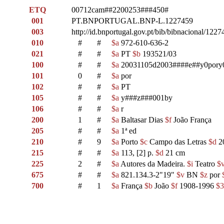
ETQ
00712cam##2200253###450#
001
PT.BNPORTUGAL.BNP-L.1227459
003
http://id.bnportugal.gov.pt/bib/bibnacional/1227
010
#
#
$a
972-610-636-2
021
#
#
$a
PT
$b
193521/03
100
#
#
$a
20031105d2003####e##y0pory
101
0
#
$a
por
102
#
#
$a
PT
105
#
#
$a
y###z###001by
106
#
#
$a
r
200
1
#
$a
Baltasar Dias
$f
João França
205
#
#
$a
1ª ed
210
#
9
$a
Porto
$c
Campo das Letras
$d
2
215
#
#
$a
113, [2] p.
$d
21 cm
225
2
#
$a
Autores da Madeira.
$i
Teatro
$
675
#
#
$a
821.134.3-2"19"
$v
BN
$z
por
700
#
1
$a
França
$b
João
$f
1908-1996
$3