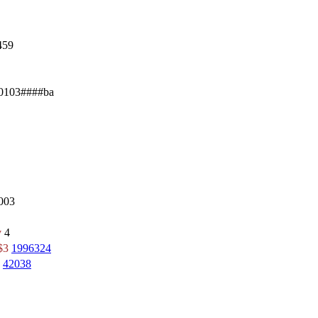
459
0103####ba
003
v
4
$3
1996324
42038