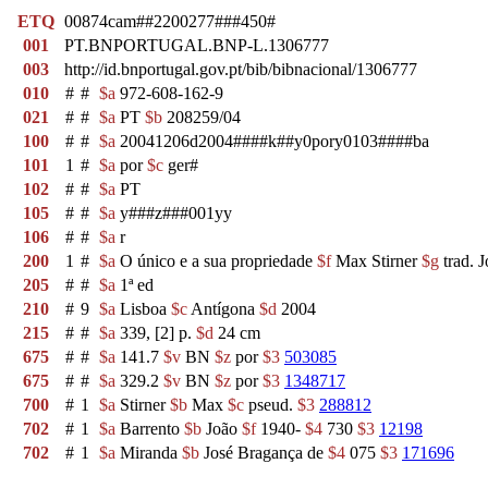
ETQ
00874cam##2200277###450#
001
PT.BNPORTUGAL.BNP-L.1306777
003
http://id.bnportugal.gov.pt/bib/bibnacional/1306777
010
#
#
$a
972-608-162-9
021
#
#
$a
PT
$b
208259/04
100
#
#
$a
20041206d2004####k##y0pory0103####ba
101
1
#
$a
por
$c
ger#
102
#
#
$a
PT
105
#
#
$a
y###z###001yy
106
#
#
$a
r
200
1
#
$a
O único e a sua propriedade
$f
Max Stirner
$g
trad. 
205
#
#
$a
1ª ed
210
#
9
$a
Lisboa
$c
Antígona
$d
2004
215
#
#
$a
339, [2] p.
$d
24 cm
675
#
#
$a
141.7
$v
BN
$z
por
$3
503085
675
#
#
$a
329.2
$v
BN
$z
por
$3
1348717
700
#
1
$a
Stirner
$b
Max
$c
pseud.
$3
288812
702
#
1
$a
Barrento
$b
João
$f
1940-
$4
730
$3
12198
702
#
1
$a
Miranda
$b
José Bragança de
$4
075
$3
171696