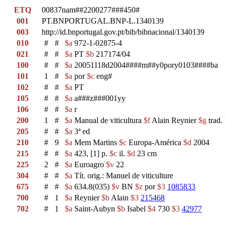
ETQ
00837nam##2200277###450#
001
PT.BNPORTUGAL.BNP-L.1340139
003
http://id.bnportugal.gov.pt/bib/bibnacional/1340139
010
#
#
$a
972-1-02875-4
021
#
#
$a
PT
$b
217174/04
100
#
#
$a
20051118d2004####m##y0pory0103####ba
101
1
#
$a
por
$c
eng#
102
#
#
$a
PT
105
#
#
$a
a###z###001yy
106
#
#
$a
r
200
1
#
$a
Manual de viticultura
$f
Alain Reynier
$g
trad.
205
#
#
$a
3ª ed
210
#
9
$a
Mem Martins
$c
Europa-América
$d
2004
215
#
#
$a
423, [1] p.
$c
il.
$d
23 cm
225
2
#
$a
Euroagro
$v
22
304
#
#
$a
Tít. orig.: Manuel de viticulture
675
#
#
$a
634.8(035)
$v
BN
$z
por
$3
1085833
700
#
1
$a
Reynier
$b
Alain
$3
215468
702
#
1
$a
Saint-Aubyn
$b
Isabel
$4
730
$3
42977