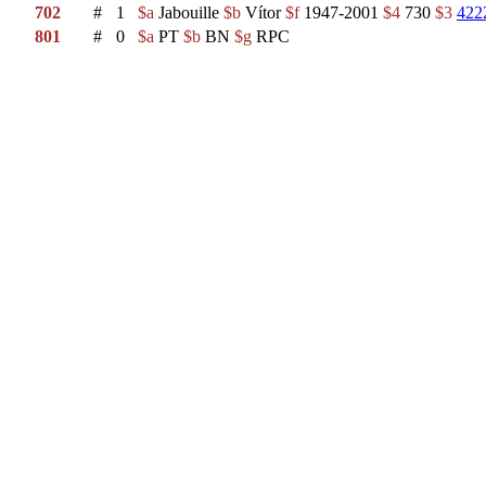
702
#
1
$a
Jabouille
$b
Vítor
$f
1947-2001
$4
730
$3
422
801
#
0
$a
PT
$b
BN
$g
RPC