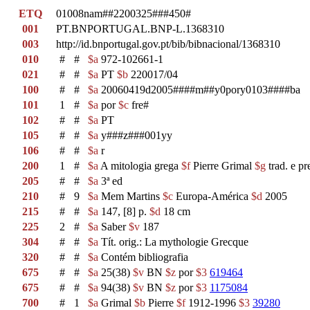
ETQ
01008nam##2200325###450#
001
PT.BNPORTUGAL.BNP-L.1368310
003
http://id.bnportugal.gov.pt/bib/bibnacional/1368310
010
#
#
$a
972-102661-1
021
#
#
$a
PT
$b
220017/04
100
#
#
$a
20060419d2005####m##y0pory0103####ba
101
1
#
$a
por
$c
fre#
102
#
#
$a
PT
105
#
#
$a
y###z###001yy
106
#
#
$a
r
200
1
#
$a
A mitologia grega
$f
Pierre Grimal
$g
trad. e pr
205
#
#
$a
3ª ed
210
#
9
$a
Mem Martins
$c
Europa-América
$d
2005
215
#
#
$a
147, [8] p.
$d
18 cm
225
2
#
$a
Saber
$v
187
304
#
#
$a
Tít. orig.: La mythologie Grecque
320
#
#
$a
Contém bibliografia
675
#
#
$a
25(38)
$v
BN
$z
por
$3
619464
675
#
#
$a
94(38)
$v
BN
$z
por
$3
1175084
700
#
1
$a
Grimal
$b
Pierre
$f
1912-1996
$3
39280