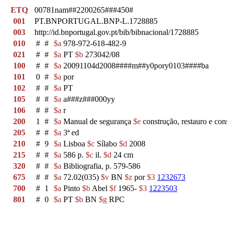
ETQ
00781nam##2200265###450#
001
PT.BNPORTUGAL.BNP-L.1728885
003
http://id.bnportugal.gov.pt/bib/bibnacional/1728885
010
#
#
$a
978-972-618-482-9
021
#
#
$a
PT
$b
273042/08
100
#
#
$a
20091104d2008####m##y0pory0103####ba
101
0
#
$a
por
102
#
#
$a
PT
105
#
#
$a
a###z###000yy
106
#
#
$a
r
200
1
#
$a
Manual de segurança
$e
construção, restauro e con
205
#
#
$a
3ª ed
210
#
9
$a
Lisboa
$c
Sílabo
$d
2008
215
#
#
$a
586 p.
$c
il.
$d
24 cm
320
#
#
$a
Bibliografia, p. 579-586
675
#
#
$a
72.02(035)
$v
BN
$z
por
$3
1232673
700
#
1
$a
Pinto
$b
Abel
$f
1965-
$3
1223503
801
#
0
$a
PT
$b
BN
$g
RPC