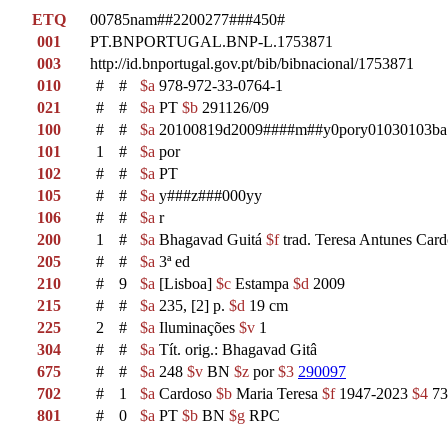
ETQ
00785nam##2200277###450#
001
PT.BNPORTUGAL.BNP-L.1753871
003
http://id.bnportugal.gov.pt/bib/bibnacional/1753871
010
#
#
$a
978-972-33-0764-1
021
#
#
$a
PT
$b
291126/09
100
#
#
$a
20100819d2009####m##y0pory01030103ba
101
1
#
$a
por
102
#
#
$a
PT
105
#
#
$a
y###z###000yy
106
#
#
$a
r
200
1
#
$a
Bhagavad Guitá
$f
trad. Teresa Antunes Car
205
#
#
$a
3ª ed
210
#
9
$a
[Lisboa]
$c
Estampa
$d
2009
215
#
#
$a
235, [2] p.
$d
19 cm
225
2
#
$a
Iluminações
$v
1
304
#
#
$a
Tít. orig.: Bhagavad Gitâ
675
#
#
$a
248
$v
BN
$z
por
$3
290097
702
#
1
$a
Cardoso
$b
Maria Teresa
$f
1947-2023
$4
7
801
#
0
$a
PT
$b
BN
$g
RPC