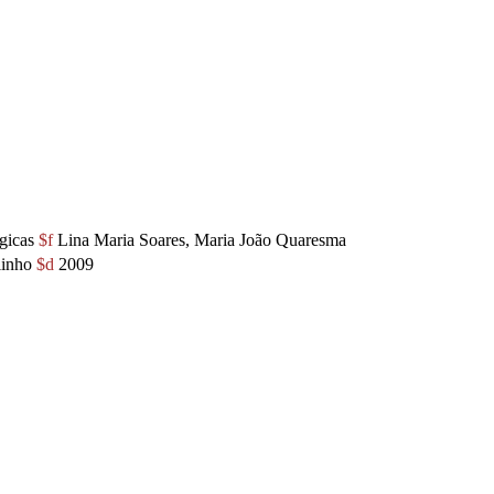
gicas
$f
Lina Maria Soares, Maria João Quaresma
linho
$d
2009