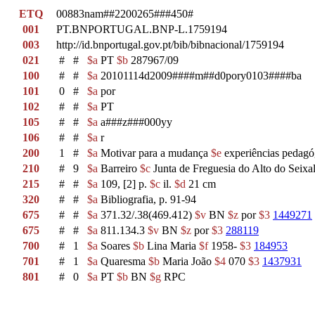
ETQ
00883nam##2200265###450#
001
PT.BNPORTUGAL.BNP-L.1759194
003
http://id.bnportugal.gov.pt/bib/bibnacional/1759194
021
#
#
$a
PT
$b
287967/09
100
#
#
$a
20101114d2009####m##d0pory0103####ba
101
0
#
$a
por
102
#
#
$a
PT
105
#
#
$a
a###z###000yy
106
#
#
$a
r
200
1
#
$a
Motivar para a mudança
$e
experiências pedagó
210
#
9
$a
Barreiro
$c
Junta de Freguesia do Alto do Seixa
215
#
#
$a
109, [2] p.
$c
il.
$d
21 cm
320
#
#
$a
Bibliografia, p. 91-94
675
#
#
$a
371.32/.38(469.412)
$v
BN
$z
por
$3
1449271
675
#
#
$a
811.134.3
$v
BN
$z
por
$3
288119
700
#
1
$a
Soares
$b
Lina Maria
$f
1958-
$3
184953
701
#
1
$a
Quaresma
$b
Maria João
$4
070
$3
1437931
801
#
0
$a
PT
$b
BN
$g
RPC