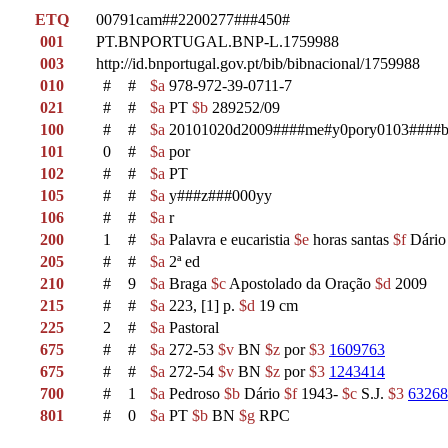
ETQ
00791cam##2200277###450#
001
PT.BNPORTUGAL.BNP-L.1759988
003
http://id.bnportugal.gov.pt/bib/bibnacional/1759988
010
#
#
$a
978-972-39-0711-7
021
#
#
$a
PT
$b
289252/09
100
#
#
$a
20101020d2009####me#y0pory0103####b
101
0
#
$a
por
102
#
#
$a
PT
105
#
#
$a
y###z###000yy
106
#
#
$a
r
200
1
#
$a
Palavra e eucaristia
$e
horas santas
$f
Dário
205
#
#
$a
2ª ed
210
#
9
$a
Braga
$c
Apostolado da Oração
$d
2009
215
#
#
$a
223, [1] p.
$d
19 cm
225
2
#
$a
Pastoral
675
#
#
$a
272-53
$v
BN
$z
por
$3
1609763
675
#
#
$a
272-54
$v
BN
$z
por
$3
1243414
700
#
1
$a
Pedroso
$b
Dário
$f
1943-
$c
S.J.
$3
63268
801
#
0
$a
PT
$b
BN
$g
RPC