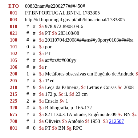
ETQ
00832nam##2200277###450#
001
PT.BNPORTUGAL.BNP-L.1783805
003
http://id.bnportugal.gov.pt/bib/bibnacional/1783805
010
#
#
$a
978-972-8908-09-6
021
#
#
$a
PT
$b
283108/08
100
#
#
$a
20110704d2008####m##y0pory0103####ba
101
0
#
$a
por
102
#
#
$a
PT
105
#
#
$a
a###z###000yy
106
#
#
$a
r
200
1
#
$a
Metáforas obsessivas em Eugénio de Andrade
$
205
#
#
$a
1ª ed
210
#
9
$a
Leça da Palmeira,
$c
Letras e Coisas
$d
2008
215
#
#
$a
172 p.
$c
il.
$d
23 cm
225
2
#
$a
Ensaio
$v
1
320
#
#
$a
Bibliografia, p. 165-172
675
#
#
$a
821.134.3-1Andrade, Eugénio de.09
$v
BN
$z
700
#
1
$a
Oliveira
$b
António
$f
1953-
$3
212507
801
#
0
$a
PT
$b
BN
$g
RPC