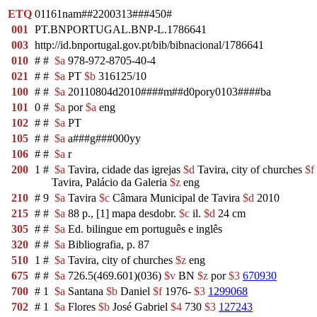
ETQ
01161nam##2200313###450#
001
PT.BNPORTUGAL.BNP-L.1786641
003
http://id.bnportugal.gov.pt/bib/bibnacional/1786641
010
#
#
$a
978-972-8705-40-4
021
#
#
$a
PT
$b
316125/10
100
#
#
$a
20110804d2010####m##d0pory0103####ba
101
0
#
$a
por
$a
eng
102
#
#
$a
PT
105
#
#
$a
a###g###000yy
106
#
#
$a
r
200
1
#
$a
Tavira, cidade das igrejas
$d
Tavira, city of churches
$f
Tavira, Palácio da Galeria
$z
eng
210
#
9
$a
Tavira
$c
Câmara Municipal de Tavira
$d
2010
215
#
#
$a
88 p., [1] mapa desdobr.
$c
il.
$d
24 cm
305
#
#
$a
Ed. bilingue em português e inglês
320
#
#
$a
Bibliografia, p. 87
510
1
#
$a
Tavira, city of churches
$z
eng
675
#
#
$a
726.5(469.601)(036)
$v
BN
$z
por
$3
670930
700
#
1
$a
Santana
$b
Daniel
$f
1976-
$3
1299068
702
#
1
$a
Flores
$b
José Gabriel
$4
730
$3
127243