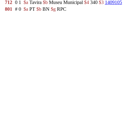
712
0
1
$a
Tavira
$b
Museu Municipal
$4
340
$3
1409105
801
#
0
$a
PT
$b
BN
$g
RPC