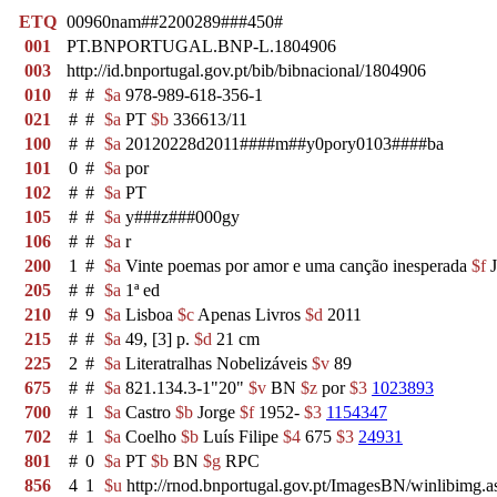
ETQ
00960nam##2200289###450#
001
PT.BNPORTUGAL.BNP-L.1804906
003
http://id.bnportugal.gov.pt/bib/bibnacional/1804906
010
#
#
$a
978-989-618-356-1
021
#
#
$a
PT
$b
336613/11
100
#
#
$a
20120228d2011####m##y0pory0103####ba
101
0
#
$a
por
102
#
#
$a
PT
105
#
#
$a
y###z###000gy
106
#
#
$a
r
200
1
#
$a
Vinte poemas por amor e uma canção inesperada
$f
J
205
#
#
$a
1ª ed
210
#
9
$a
Lisboa
$c
Apenas Livros
$d
2011
215
#
#
$a
49, [3] p.
$d
21 cm
225
2
#
$a
Literatralhas Nobelizáveis
$v
89
675
#
#
$a
821.134.3-1"20"
$v
BN
$z
por
$3
1023893
700
#
1
$a
Castro
$b
Jorge
$f
1952-
$3
1154347
702
#
1
$a
Coelho
$b
Luís Filipe
$4
675
$3
24931
801
#
0
$a
PT
$b
BN
$g
RPC
856
4
1
$u
http://rnod.bnportugal.gov.pt/ImagesBN/winlibi