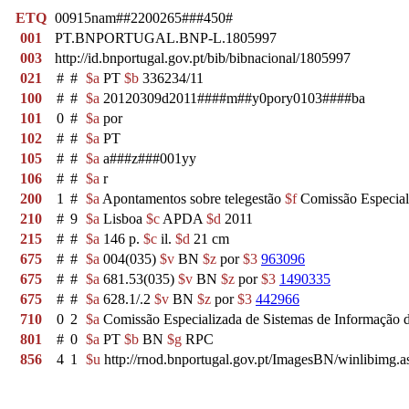
ETQ
00915nam##2200265###450#
001
PT.BNPORTUGAL.BNP-L.1805997
003
http://id.bnportugal.gov.pt/bib/bibnacional/1805997
021
#
#
$a
PT
$b
336234/11
100
#
#
$a
20120309d2011####m##y0pory0103####ba
101
0
#
$a
por
102
#
#
$a
PT
105
#
#
$a
a###z###001yy
106
#
#
$a
r
200
1
#
$a
Apontamentos sobre telegestão
$f
Comissão Especial
210
#
9
$a
Lisboa
$c
APDA
$d
2011
215
#
#
$a
146 p.
$c
il.
$d
21 cm
675
#
#
$a
004(035)
$v
BN
$z
por
$3
963096
675
#
#
$a
681.53(035)
$v
BN
$z
por
$3
1490335
675
#
#
$a
628.1/.2
$v
BN
$z
por
$3
442966
710
0
2
$a
Comissão Especializada de Sistemas de Informaçã
801
#
0
$a
PT
$b
BN
$g
RPC
856
4
1
$u
http://rnod.bnportugal.gov.pt/ImagesBN/winlibi