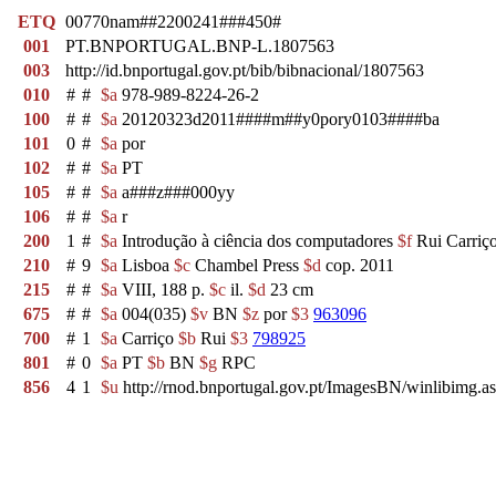
ETQ
00770nam##2200241###450#
001
PT.BNPORTUGAL.BNP-L.1807563
003
http://id.bnportugal.gov.pt/bib/bibnacional/1807563
010
#
#
$a
978-989-8224-26-2
100
#
#
$a
20120323d2011####m##y0pory0103####ba
101
0
#
$a
por
102
#
#
$a
PT
105
#
#
$a
a###z###000yy
106
#
#
$a
r
200
1
#
$a
Introdução à ciência dos computadores
$f
Rui Carriç
210
#
9
$a
Lisboa
$c
Chambel Press
$d
cop. 2011
215
#
#
$a
VIII, 188 p.
$c
il.
$d
23 cm
675
#
#
$a
004(035)
$v
BN
$z
por
$3
963096
700
#
1
$a
Carriço
$b
Rui
$3
798925
801
#
0
$a
PT
$b
BN
$g
RPC
856
4
1
$u
http://rnod.bnportugal.gov.pt/ImagesBN/winlibim