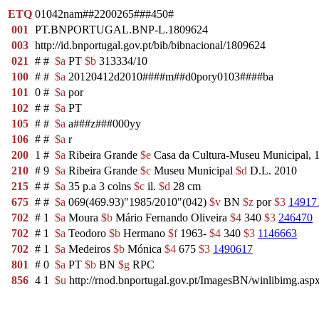
ETQ
01042nam##2200265###450#
001
PT.BNPORTUGAL.BNP-L.1809624
003
http://id.bnportugal.gov.pt/bib/bibnacional/1809624
021
#
#
$a
PT
$b
313334/10
100
#
#
$a
20120412d2010####m##d0pory0103####ba
101
0
#
$a
por
102
#
#
$a
PT
105
#
#
$a
a###z###000yy
106
#
#
$a
r
200
1
#
$a
Ribeira Grande
$e
Casa da Cultura-Museu Municipal,
210
#
9
$a
Ribeira Grande
$c
Museu Municipal
$d
D.L. 2010
215
#
#
$a
35 p.a 3 colns
$c
il.
$d
28 cm
675
#
#
$a
069(469.93)"1985/2010"(042)
$v
BN
$z
por
$3
14917
702
#
1
$a
Moura
$b
Mário Fernando Oliveira
$4
340
$3
246470
702
#
1
$a
Teodoro
$b
Hermano
$f
1963-
$4
340
$3
1146663
702
#
1
$a
Medeiros
$b
Mónica
$4
675
$3
1490617
801
#
0
$a
PT
$b
BN
$g
RPC
856
4
1
$u
http://rnod.bnportugal.gov.pt/ImagesBN/winlibimg.