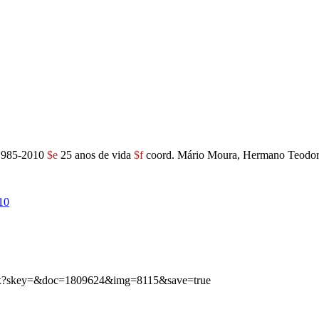
 1985-2010
$e
25 anos de vida
$f
coord. Mário Moura, Hermano Teodo
10
aspx?skey=&doc=1809624&img=8115&save=true