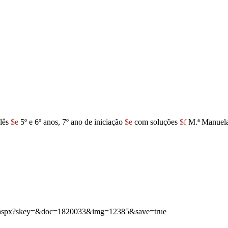
glês
$e
5º e 6º anos, 7º ano de iniciação
$e
com soluções
$f
M.ª Manuela
img.aspx?skey=&doc=1820033&img=12385&save=true