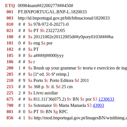
ETQ
00984nam##2200277###450#
001
PT.BNPORTUGAL.BNP-L.1820033
003
http://id.bnportugal.gov.pt/bib/bibnacional/1820033
010
#
#
$a
978-972-0-20271-0
021
#
#
$a
PT
$b
232272/05
100
#
#
$a
20121002e20112005d##y0pory0103####ba
101
0
#
$a
eng
$a
por
102
#
#
$a
PT
105
#
#
$a
a####j##000yyy
106
#
#
$a
r
200
1
#
$a
Brush up your grammar
$e
teoria e exercícios de in
205
#
#
$a
[1ª ed.
$b
6ª reimp.]
210
#
9
$a
Porto
$c
Porto Editora
$d
2011
215
#
#
$a
368 p.
$c
il.
$d
25 cm
225
2
#
$a
Livro auxiliar
675
#
#
$a
811.111'36(075.2)
$v
BN
$z
por
$3
1230633
700
#
1
$a
Sotomaior
$b
Maria Manuela
$3
43903
801
#
0
$a
PT
$b
BN
$g
RPC
856
4
1
$u
http://rnod.bnportugal.gov.pt/ImagesBN/winlib