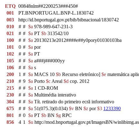
ETQ
00848nlm##2200253###450#
001
PT.BNPORTUGAL.BNP-L.1830742
003
http://id.bnportugal.gov.pt/bib/bibnacional/1830742
010
#
#
$a
978-989-647-231-3
021
#
#
$a
PT
$b
313542/10
100
#
#
$a
20130213e2012####e##y0pory01030103ba
101
0
#
$a
por
102
#
#
$a
PT
105
#
#
$a
a###j###000yy
106
#
#
$a
s
200
1
#
$a
MACS 10
$b
Recurso eletrónico]
$e
matemática aplic
210
#
9
$a
Porto
$c
Areal
$d
cop. 2012
215
#
#
$a
1 CD-ROM
230
#
#
$a
Multimédia interativo
304
#
#
$a
Tít. retirado do primeiro ecrã informativo
675
#
#
$a
51(075.3)(0.034)
$v
BN
$z
por
$3
1233390
801
#
0
$a
PT
$b
BN
$g
RPC
856
4
1
$u
http://rnod.bnportugal.gov.pt/ImagesBN/winlibim