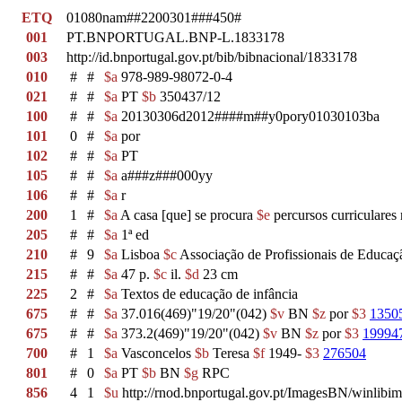
ETQ
01080nam##2200301###450#
001
PT.BNPORTUGAL.BNP-L.1833178
003
http://id.bnportugal.gov.pt/bib/bibnacional/1833178
010
#
#
$a
978-989-98072-0-4
021
#
#
$a
PT
$b
350437/12
100
#
#
$a
20130306d2012####m##y0pory01030103ba
101
0
#
$a
por
102
#
#
$a
PT
105
#
#
$a
a###z###000yy
106
#
#
$a
r
200
1
#
$a
A casa [que] se procura
$e
percursos curriculares
205
#
#
$a
1ª ed
210
#
9
$a
Lisboa
$c
Associação de Profissionais de Educaç
215
#
#
$a
47 p.
$c
il.
$d
23 cm
225
2
#
$a
Textos de educação de infância
675
#
#
$a
37.016(469)"19/20"(042)
$v
BN
$z
por
$3
1350
675
#
#
$a
373.2(469)"19/20"(042)
$v
BN
$z
por
$3
19994
700
#
1
$a
Vasconcelos
$b
Teresa
$f
1949-
$3
276504
801
#
0
$a
PT
$b
BN
$g
RPC
856
4
1
$u
http://rnod.bnportugal.gov.pt/ImagesBN/winl