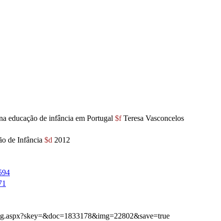
 na educação de infância em Portugal
$f
Teresa Vasconcelos
ão de Infância
$d
2012
594
71
ibimg.aspx?skey=&doc=1833178&img=22802&save=true