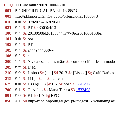
ETQ
00914nam##2200265###450#
001
PT.BNPORTUGAL.BNP-L.1838573
003
http://id.bnportugal.gov.pt/bib/bibnacional/1838573
010
#
#
$a
978-989-20-3696-0
021
#
#
$a
PT
$b
356564/13
100
#
#
$a
20130508d2013####m##y0pory01030103ba
101
0
#
$a
por
102
#
#
$a
PT
105
#
#
$a
a###z###000yy
106
#
#
$a
r
200
1
#
$a
A vida escrita nas mãos
$e
como decifrar de um modo 
205
#
#
$a
1ª ed
210
#
9
$a
Lisboa
$c
[s.n.]
$d
2013
$e
[Lisboa]
$g
Gráf. Barbosa
215
#
#
$a
111 p.
$c
il.
$d
24 cm
675
#
#
$a
133.6(035)
$v
BN
$z
por
$3
1270798
700
#
1
$a
Carvalho
$b
Maria Teresa
$3
1532498
801
#
0
$a
PT
$b
BN
$g
RPC
856
4
1
$u
http://rnod.bnportugal.gov.pt/ImagesBN/winlibim