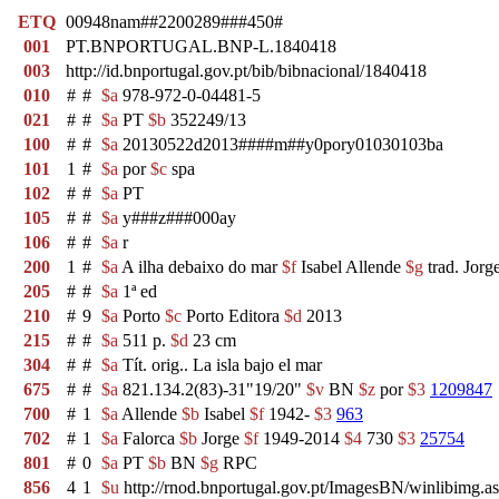
ETQ
00948nam##2200289###450#
001
PT.BNPORTUGAL.BNP-L.1840418
003
http://id.bnportugal.gov.pt/bib/bibnacional/1840418
010
#
#
$a
978-972-0-04481-5
021
#
#
$a
PT
$b
352249/13
100
#
#
$a
20130522d2013####m##y0pory01030103ba
101
1
#
$a
por
$c
spa
102
#
#
$a
PT
105
#
#
$a
y###z###000ay
106
#
#
$a
r
200
1
#
$a
A ilha debaixo do mar
$f
Isabel Allende
$g
trad. Jorg
205
#
#
$a
1ª ed
210
#
9
$a
Porto
$c
Porto Editora
$d
2013
215
#
#
$a
511 p.
$d
23 cm
304
#
#
$a
Tít. orig.. La isla bajo el mar
675
#
#
$a
821.134.2(83)-31"19/20"
$v
BN
$z
por
$3
1209847
700
#
1
$a
Allende
$b
Isabel
$f
1942-
$3
963
702
#
1
$a
Falorca
$b
Jorge
$f
1949-2014
$4
730
$3
25754
801
#
0
$a
PT
$b
BN
$g
RPC
856
4
1
$u
http://rnod.bnportugal.gov.pt/ImagesBN/winlibim