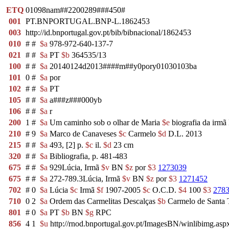
ETQ
01098nam##2200289###450#
001
PT.BNPORTUGAL.BNP-L.1862453
003
http://id.bnportugal.gov.pt/bib/bibnacional/1862453
010
#
#
$a
978-972-640-137-7
021
#
#
$a
PT
$b
364535/13
100
#
#
$a
20140124d2013####m##y0pory01030103ba
101
0
#
$a
por
102
#
#
$a
PT
105
#
#
$a
a###z###000yb
106
#
#
$a
r
200
1
#
$a
Um caminho sob o olhar de Maria
$e
biografia da irmã
210
#
9
$a
Marco de Canaveses
$c
Carmelo
$d
D.L. 2013
215
#
#
$a
493, [2] p.
$c
il.
$d
23 cm
320
#
#
$a
Bibliografia, p. 481-483
675
#
#
$a
929Lúcia, Irmã
$v
BN
$z
por
$3
1273039
675
#
#
$a
272-789.3Lúcia, Irmã
$v
BN
$z
por
$3
1271452
702
#
0
$a
Lúcia
$c
Irmã
$f
1907-2005
$c
O.C.D.
$4
100
$3
278
710
0
2
$a
Ordem das Carmelitas Descalças
$b
Carmelo de Santa 
801
#
0
$a
PT
$b
BN
$g
RPC
856
4
1
$u
http://rnod.bnportugal.gov.pt/ImagesBN/winlibimg