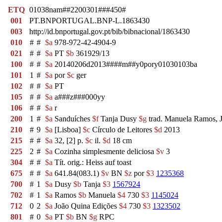
ETQ
01038nam##2200301###450#
001
PT.BNPORTUGAL.BNP-L.1863430
003
http://id.bnportugal.gov.pt/bib/bibnacional/1863430
010
#
#
$a
978-972-42-4904-9
021
#
#
$a
PT
$b
361929/13
100
#
#
$a
20140206d2013####m##y0pory01030103ba
101
1
#
$a
por
$c
ger
102
#
#
$a
PT
105
#
#
$a
a###z###000yy
106
#
#
$a
r
200
1
#
$a
Sanduíches
$f
Tanja Dusy
$g
trad. Manuela Ramos, 
210
#
9
$a
[Lisboa]
$c
Círculo de Leitores
$d
2013
215
#
#
$a
32, [2] p.
$c
il.
$d
18 cm
225
2
#
$a
Cozinha simplesmente deliciosa
$v
3
304
#
#
$a
Tít. orig.: Heiss auf toast
675
#
#
$a
641.84(083.1)
$v
BN
$z
por
$3
1235368
700
#
1
$a
Dusy
$b
Tanja
$3
1567924
702
#
1
$a
Ramos
$b
Manuela
$4
730
$3
1145024
712
0
2
$a
João Quina Edições
$4
730
$3
1323502
801
#
0
$a
PT
$b
BN
$g
RPC