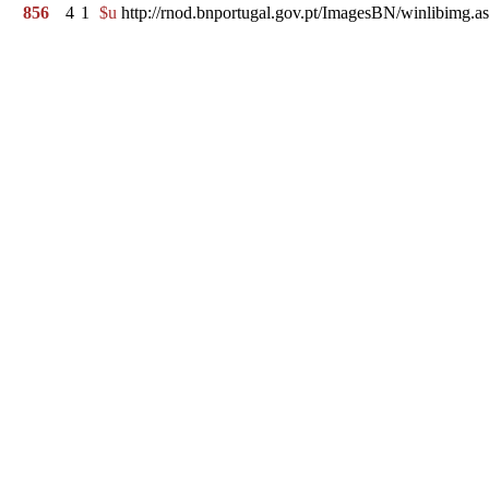
856
4
1
$u
http://rnod.bnportugal.gov.pt/ImagesBN/winlibim