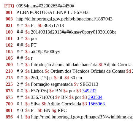
ETQ
00954nam##2200265###450#
001
PT.BNPORTUGAL.BNP-L.1867043
003
http://id.bnportugal.gov.pt/bib/bibnacional/1867043
021
#
#
$a
PT
$b
368517/13
100
#
#
$a
20140313d2013####km#y0pory01030103ba
101
0
#
$a
por
102
#
#
$a
PT
105
#
#
$a
a###j###000yy
106
#
#
$a
r
200
1
#
$a
Introdução à contabilidade bancária
$f
Adjuto Correia 
210
#
9
$a
Lisboa
$c
Ordem dos Técnicos Oficiais de Contas
$d
215
#
#
$a
260, [15] p.
$c
il.
$d
30 cm
225
2
#
$a
Formação segmentada
$v
SEG3113
675
#
#
$a
657(076)
$v
BN
$z
por
$3
349232
675
#
#
$a
336.71(076)
$v
BN
$z
por
$3
393504
700
#
1
$a
Silva
$b
Adjuto Correia da
$3
1566963
801
#
0
$a
PT
$b
BN
$g
RPC
856
4
1
$u
http://rnod.bnportugal.gov.pt/ImagesBN/winlibim