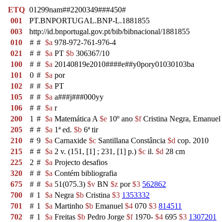
ETQ
01299nam##2200349###450#
001
PT.BNPORTUGAL.BNP-L.1881855
003
http://id.bnportugal.gov.pt/bib/bibnacional/1881855
010
#
#
$a
978-972-761-976-4
021
#
#
$a
PT
$b
306367/10
100
#
#
$a
20140819e2010####e##y0pory01030103ba
101
0
#
$a
por
102
#
#
$a
PT
105
#
#
$a
a###j###000yy
106
#
#
$a
r
200
1
#
$a
Matemática A
$e
10º ano
$f
Cristina Negra, Emanuel
205
#
#
$a
1ª ed.
$b
6ª tir
210
#
9
$a
Carnaxide
$c
Santillana Constância
$d
cop. 2010
215
#
#
$a
2 v. (151, [1] ; 231, [1] p.)
$c
il.
$d
28 cm
225
2
#
$a
Projecto desafios
320
#
#
$a
Contém bibliografia
675
#
#
$a
51(075.3)
$v
BN
$z
por
$3
562862
700
#
1
$a
Negra
$b
Cristina
$3
1353332
701
#
1
$a
Martinho
$b
Emanuel
$4
070
$3
814511
702
#
1
$a
Freitas
$b
Pedro Jorge
$f
1970-
$4
695
$3
1307201