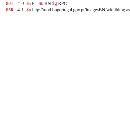
801
#
0
$a
PT
$b
BN
$g
RPC
856
4
1
$u
http://rnod.bnportugal.gov.pt/ImagesBN/winlibim