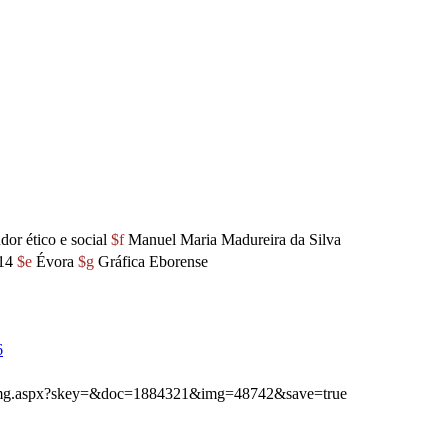
dor ético e social
$f
Manuel Maria Madureira da Silva
14
$e
Évora
$g
Gráfica Eborense
6
ibimg.aspx?skey=&doc=1884321&img=48742&save=true