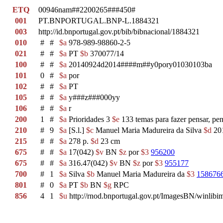
ETQ
00946nam##2200265###450#
001
PT.BNPORTUGAL.BNP-L.1884321
003
http://id.bnportugal.gov.pt/bib/bibnacional/1884321
010
#
#
$a
978-989-98860-2-5
021
#
#
$a
PT
$b
370077/14
100
#
#
$a
20140924d2014####m##y0pory01030103ba
101
0
#
$a
por
102
#
#
$a
PT
105
#
#
$a
y###z###000yy
106
#
#
$a
r
200
1
#
$a
Prioridades 3
$e
133 temas para fazer pensar, pen
210
#
9
$a
[S.l.]
$c
Manuel Maria Madureira da Silva
$d
20
215
#
#
$a
278 p.
$d
23 cm
675
#
#
$a
17(042)
$v
BN
$z
por
$3
956200
675
#
#
$a
316.47(042)
$v
BN
$z
por
$3
955177
700
#
1
$a
Silva
$b
Manuel Maria Madureira da
$3
158676
801
#
0
$a
PT
$b
BN
$g
RPC
856
4
1
$u
http://rnod.bnportugal.gov.pt/ImagesBN/winl