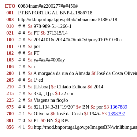
ETQ
00884nam##2200277###450#
001
PT.BNPORTUGAL.BNP-L.1886718
003
http://id.bnportugal.gov.pt/bib/bibnacional/1886718
010
#
#
$a
978-989-51-1266-1
021
#
#
$a
PT
$b
371315/14
100
#
#
$a
20141016d2014####m##y0pory01030103ba
101
0
#
$a
por
102
#
#
$a
PT
105
#
#
$a
y###z###000ay
106
#
#
$a
r
200
1
#
$a
A morgada da rua do Almada
$f
José da Costa Olivei
205
#
#
$a
1ª ed
210
#
9
$a
[Lisboa]
$c
Chiado Editora
$d
2014
215
#
#
$a
374, [1] p.
$d
22 cm
225
2
#
$a
Viagens na ficção
675
#
#
$a
821.134.3-31"19/20"
$v
BN
$z
por
$3
1367889
700
#
1
$a
Oliveira
$b
José da Costa
$f
1945-
$3
1398797
801
#
0
$a
PT
$b
BN
$g
RPC
856
4
1
$u
http://rnod.bnportugal.gov.pt/ImagesBN/winlibim