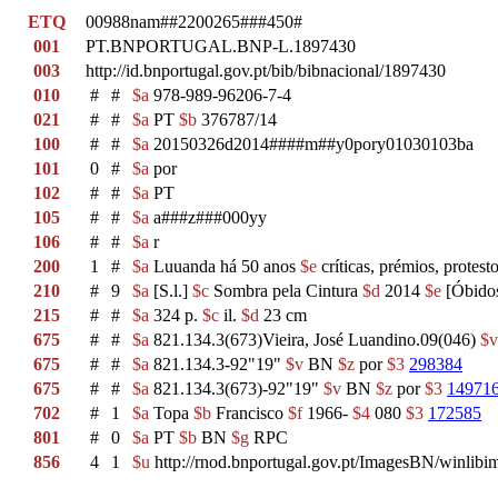
ETQ
00988nam##2200265###450#
001
PT.BNPORTUGAL.BNP-L.1897430
003
http://id.bnportugal.gov.pt/bib/bibnacional/1897430
010
#
#
$a
978-989-96206-7-4
021
#
#
$a
PT
$b
376787/14
100
#
#
$a
20150326d2014####m##y0pory01030103ba
101
0
#
$a
por
102
#
#
$a
PT
105
#
#
$a
a###z###000yy
106
#
#
$a
r
200
1
#
$a
Luuanda há 50 anos
$e
críticas, prémios, protest
210
#
9
$a
[S.l.]
$c
Sombra pela Cintura
$d
2014
$e
[Óbido
215
#
#
$a
324 p.
$c
il.
$d
23 cm
675
#
#
$a
821.134.3(673)Vieira, José Luandino.09(046)
$v
675
#
#
$a
821.134.3-92"19"
$v
BN
$z
por
$3
298384
675
#
#
$a
821.134.3(673)-92"19"
$v
BN
$z
por
$3
14971
702
#
1
$a
Topa
$b
Francisco
$f
1966-
$4
080
$3
172585
801
#
0
$a
PT
$b
BN
$g
RPC
856
4
1
$u
http://rnod.bnportugal.gov.pt/ImagesBN/winl