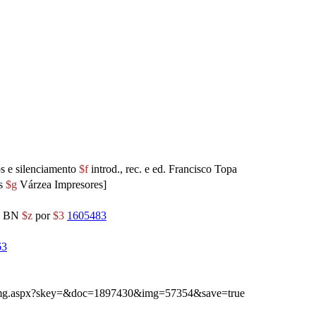
os e silenciamento
$f
introd., rec. e ed. Francisco Topa
s
$g
Várzea Impresores]
BN
$z
por
$3
1605483
63
ibimg.aspx?skey=&doc=1897430&img=57354&save=true