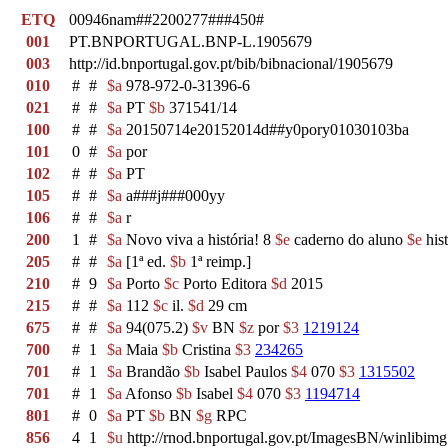
ETQ
00946nam##2200277###450#
001
PT.BNPORTUGAL.BNP-L.1905679
003
http://id.bnportugal.gov.pt/bib/bibnacional/1905679
010
#
#
$a
978-972-0-31396-6
021
#
#
$a
PT
$b
371541/14
100
#
#
$a
20150714e20152014d##y0pory01030103ba
101
0
#
$a
por
102
#
#
$a
PT
105
#
#
$a
a###j###000yy
106
#
#
$a
r
200
1
#
$a
Novo viva a história! 8
$e
caderno do aluno
$e
his
205
#
#
$a
[1ª ed.
$b
1ª reimp.]
210
#
9
$a
Porto
$c
Porto Editora
$d
2015
215
#
#
$a
112
$c
il.
$d
29 cm
675
#
#
$a
94(075.2)
$v
BN
$z
por
$3
1219124
700
#
1
$a
Maia
$b
Cristina
$3
234265
701
#
1
$a
Brandão
$b
Isabel Paulos
$4
070
$3
1315502
701
#
1
$a
Afonso
$b
Isabel
$4
070
$3
1194714
801
#
0
$a
PT
$b
BN
$g
RPC
856
4
1
$u
http://rnod.bnportugal.gov.pt/ImagesBN/winli