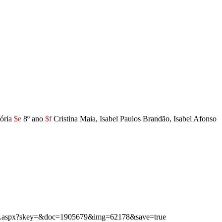
tória
$e
8º ano
$f
Cristina Maia, Isabel Paulos Brandão, Isabel Afonso
bimg.aspx?skey=&doc=1905679&img=62178&save=true