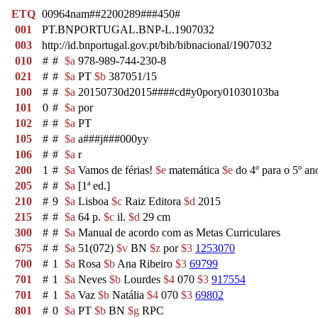
ETQ
00964nam##2200289###450#
001
PT.BNPORTUGAL.BNP-L.1907032
003
http://id.bnportugal.gov.pt/bib/bibnacional/1907032
010
#
#
$a
978-989-744-230-8
021
#
#
$a
PT
$b
387051/15
100
#
#
$a
20150730d2015####cd#y0pory01030103ba
101
0
#
$a
por
102
#
#
$a
PT
105
#
#
$a
a###j###000yy
106
#
#
$a
r
200
1
#
$a
Vamos de férias!
$e
matemática
$e
do 4º para o 5º a
205
#
#
$a
[1ª ed.]
210
#
9
$a
Lisboa
$c
Raiz Editora
$d
2015
215
#
#
$a
64 p.
$c
il.
$d
29 cm
300
#
#
$a
Manual de acordo com as Metas Curriculares
675
#
#
$a
51(072)
$v
BN
$z
por
$3
1253070
700
#
1
$a
Rosa
$b
Ana Ribeiro
$3
69799
701
#
1
$a
Neves
$b
Lourdes
$4
070
$3
917554
701
#
1
$a
Vaz
$b
Natália
$4
070
$3
69802
801
#
0
$a
PT
$b
BN
$g
RPC