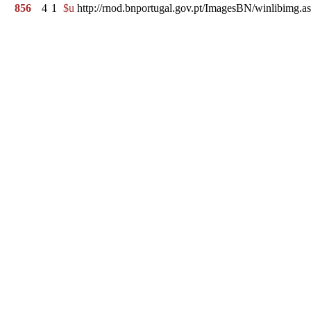
856
4
1
$u
http://rnod.bnportugal.gov.pt/ImagesBN/winlibim