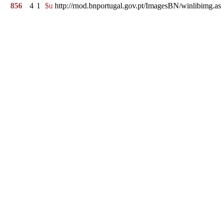
856
4
1
$u
http://rnod.bnportugal.gov.pt/ImagesBN/winlibim