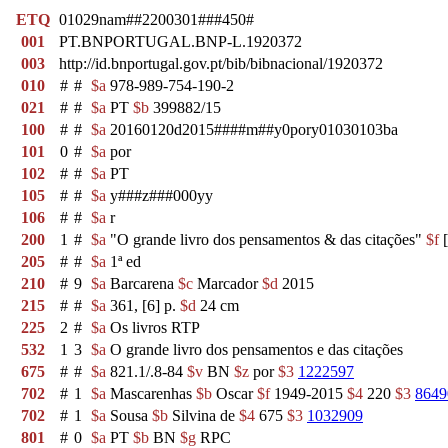
ETQ
01029nam##2200301###450#
001
PT.BNPORTUGAL.BNP-L.1920372
003
http://id.bnportugal.gov.pt/bib/bibnacional/1920372
010
#
#
$a
978-989-754-190-2
021
#
#
$a
PT
$b
399882/15
100
#
#
$a
20160120d2015####m##y0pory01030103ba
101
0
#
$a
por
102
#
#
$a
PT
105
#
#
$a
y###z###000yy
106
#
#
$a
r
200
1
#
$a
"O grande livro dos pensamentos & das citações"
$f
[
205
#
#
$a
1ª ed
210
#
9
$a
Barcarena
$c
Marcador
$d
2015
215
#
#
$a
361, [6] p.
$d
24 cm
225
2
#
$a
Os livros RTP
532
1
3
$a
O grande livro dos pensamentos e das citações
675
#
#
$a
821.1/.8-84
$v
BN
$z
por
$3
1222597
702
#
1
$a
Mascarenhas
$b
Oscar
$f
1949-2015
$4
220
$3
8649
702
#
1
$a
Sousa
$b
Silvina de
$4
675
$3
1032909
801
#
0
$a
PT
$b
BN
$g
RPC