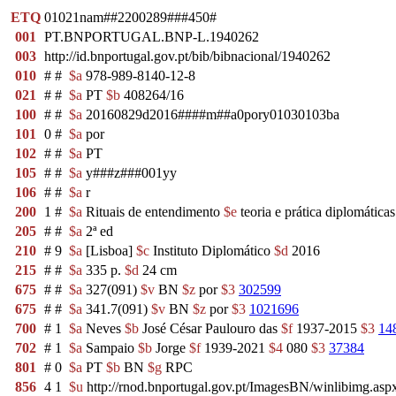
ETQ
01021nam##2200289###450#
001
PT.BNPORTUGAL.BNP-L.1940262
003
http://id.bnportugal.gov.pt/bib/bibnacional/1940262
010
#
#
$a
978-989-8140-12-8
021
#
#
$a
PT
$b
408264/16
100
#
#
$a
20160829d2016####m##a0pory01030103ba
101
0
#
$a
por
102
#
#
$a
PT
105
#
#
$a
y###z###001yy
106
#
#
$a
r
200
1
#
$a
Rituais de entendimento
$e
teoria e prática diplomática
205
#
#
$a
2ª ed
210
#
9
$a
[Lisboa]
$c
Instituto Diplomático
$d
2016
215
#
#
$a
335 p.
$d
24 cm
675
#
#
$a
327(091)
$v
BN
$z
por
$3
302599
675
#
#
$a
341.7(091)
$v
BN
$z
por
$3
1021696
700
#
1
$a
Neves
$b
José César Paulouro das
$f
1937-2015
$3
14
702
#
1
$a
Sampaio
$b
Jorge
$f
1939-2021
$4
080
$3
37384
801
#
0
$a
PT
$b
BN
$g
RPC
856
4
1
$u
http://rnod.bnportugal.gov.pt/ImagesBN/winlibimg