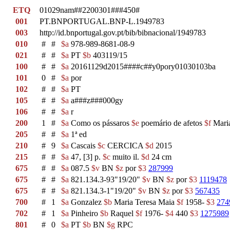
ETQ
01029nam##2200301###450#
001
PT.BNPORTUGAL.BNP-L.1949783
003
http://id.bnportugal.gov.pt/bib/bibnacional/1949783
010
#
#
$a
978-989-8681-08-9
021
#
#
$a
PT
$b
403119/15
100
#
#
$a
20161129d2015####c##y0pory01030103ba
101
0
#
$a
por
102
#
#
$a
PT
105
#
#
$a
a###z###000gy
106
#
#
$a
r
200
1
#
$a
Como os pássaros
$e
poemário de afetos
$f
Maria
205
#
#
$a
1ª ed
210
#
9
$a
Cascais
$c
CERCICA
$d
2015
215
#
#
$a
47, [3] p.
$c
muito il.
$d
24 cm
675
#
#
$a
087.5
$v
BN
$z
por
$3
287999
675
#
#
$a
821.134.3-93"19/20"
$v
BN
$z
por
$3
1119478
675
#
#
$a
821.134.3-1"19/20"
$v
BN
$z
por
$3
567435
700
#
1
$a
Gonzalez
$b
Maria Teresa Maia
$f
1958-
$3
274
702
#
1
$a
Pinheiro
$b
Raquel
$f
1976-
$4
440
$3
1275989
801
#
0
$a
PT
$b
BN
$g
RPC