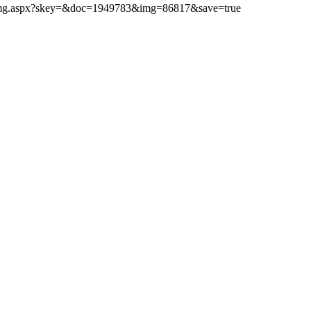
ibimg.aspx?skey=&doc=1949783&img=86817&save=true