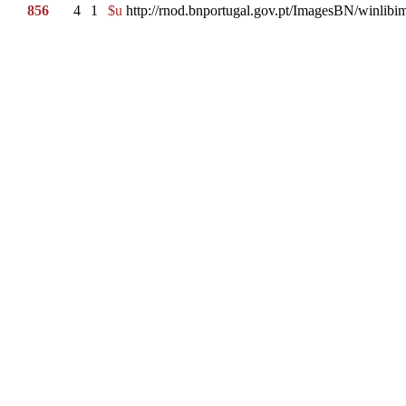
856
4
1
$u
http://rnod.bnportugal.gov.pt/ImagesBN/winl