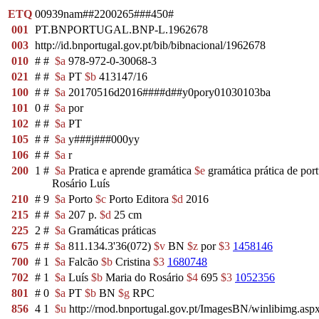
ETQ
00939nam##2200265###450#
001
PT.BNPORTUGAL.BNP-L.1962678
003
http://id.bnportugal.gov.pt/bib/bibnacional/1962678
010
#
#
$a
978-972-0-30068-3
021
#
#
$a
PT
$b
413147/16
100
#
#
$a
20170516d2016####d##y0pory01030103ba
101
0
#
$a
por
102
#
#
$a
PT
105
#
#
$a
y###j###000yy
106
#
#
$a
r
200
1
#
$a
Pratica e aprende gramática
$e
gramática prática de por
Rosário Luís
210
#
9
$a
Porto
$c
Porto Editora
$d
2016
215
#
#
$a
207 p.
$d
25 cm
225
2
#
$a
Gramáticas práticas
675
#
#
$a
811.134.3'36(072)
$v
BN
$z
por
$3
1458146
700
#
1
$a
Falcão
$b
Cristina
$3
1680748
702
#
1
$a
Luís
$b
Maria do Rosário
$4
695
$3
1052356
801
#
0
$a
PT
$b
BN
$g
RPC
856
4
1
$u
http://rnod.bnportugal.gov.pt/ImagesBN/winlibimg