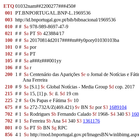
ETQ
01032nam##2200277###450#
001
PT.BNPORTUGAL.BNP-L.1969536
003
http://id.bnportugal.gov.pt/bib/bibnacional/1969536
010
#
#
$a
978-989-8697-47-9
021
#
#
$a
PT
$b
423884/17
100
#
#
$a
20170814d2017####m##y0pory01030103ba
101
0
#
$a
por
102
#
#
$a
PT
105
#
#
$a
a###z###001yy
106
#
#
$a
r
200
1
#
$a
Centenário das Aparições
$e
o Jornal de Notícias e Fát
Ana Ferreira
210
#
9
$a
[S.l.]
$c
Global Notícias - Media Group
$d
cop. 2017
215
#
#
$a
15, [1] p.
$c
il.
$d
19 cm
225
2
#
$a
Os Papas e Fátima
$v
10
675
#
#
$a
272-732A/Z(469.421)
$v
BN
$z
por
$3
1689104
702
#
1
$a
Rodrigues
$b
Fernando Calado
$f
1968-
$4
340
$3
160
702
#
1
$a
Ferreira
$b
Ana
$4
340
$3
1361176
801
#
0
$a
PT
$b
BN
$g
RPC
856
4
1
$u
http://rnod.bnportugal.gov.pt/ImagesBN/winlibimg